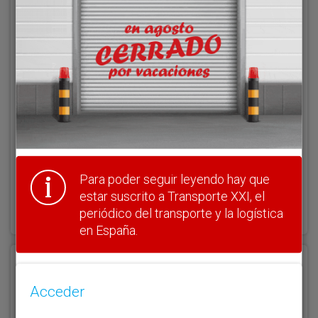
Acceder
Nombre de usuario
Clave
Para poder seguir leyendo hay que
¿Olvidó su clave?
estar suscrito a Transporte XXI, el
Haga clic aquí para recuperarla.
periódico del transporte y la logística
en España.
Registrarse
Acceder
Nombre de usuario (elija un nombre)
*