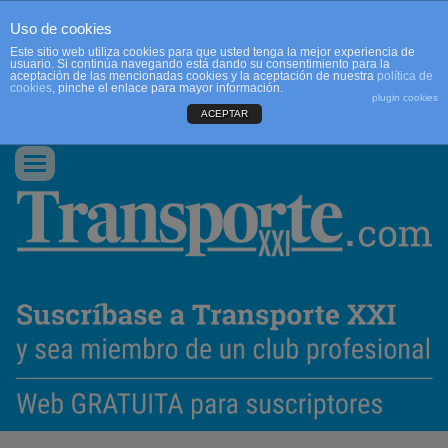
Uso de cookies
Este sitio web utiliza cookies para que usted tenga la mejor experiencia de
usuario. Si continúa navegando está dando su consentimiento para la
aceptación de las mencionadas cookies y la aceptación de nuestra
política de
cookies
, pinche el enlace para mayor información.
plugin cookies
ACEPTAR
QUIENES SOMOS
CONTACTO
PUBLICIDAD
ACCEDER
Conmutar
navegación