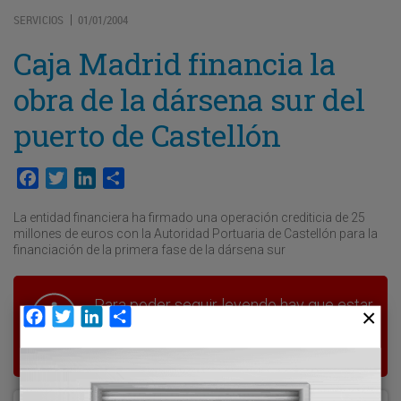
SERVICIOS
01/01/2004
|
Caja Madrid financia la
obra de la dársena sur del
puerto de Castellón
Facebook
Twitter
LinkedIn
Compartir
La entidad financiera ha firmado una operación crediticia de 25
millones de euros con la Autoridad Portuaria de Castellón para la
financiación de la primera fase de la dársena sur
Para poder seguir leyendo hay que estar
Facebook
Twitter
LinkedIn
Compartir
suscrito a Transporte XXI, el periódico
del transporte y la logística en España.