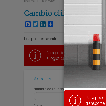
HORIZONTE
01/07/2025
|
Cambio climático
Facebook
Twitter
LinkedIn
Compartir
Los puertos se enfrentan al creciente riesgo de la
Para poder seguir leyendo hay que
la logística en España.
Acceder
Nombre de usuario
Para poder 
transporte 
Clave