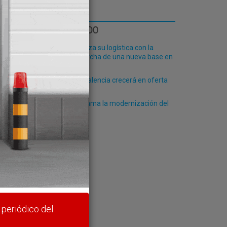
LO MÁS LEÍDO
Fribasa refuerza su logística con la
puesta en marcha de una nueva base en
Vizcaya
El Puerto de Valencia crecerá en oferta
ro-pax
Algeciras reclama la modernización del
rte y
PCF
 periódico del