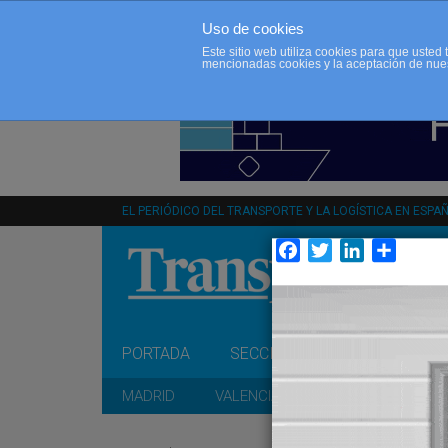
Uso de cookies
Este sitio web utiliza cookies para que uste
mencionadas cookies y la aceptación de nue
EL PERIÓDICO DEL TRANSPORTE Y LA LOGÍSTICA EN ESPA
Facebook
Twitter
LinkedIn
Compar
PORTADA
SECCIONES
OPINIÓN
MADRID
VALENCIA
CATALUÑA
A