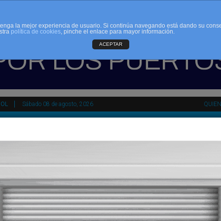
d tenga la mejor experiencia de usuario. Si continúa navegando está dando su cons
stra
política de cookies
, pinche el enlace para mayor información.
ACEPTAR
ÑOL
Sábado 08 de agosto, 2026
QUIE
tir
HEMEROTECA
AGENDA
KIOSKO
NDALUCÍA
PAÍS VASCO
ESPAÑA
INTERNACIONAL