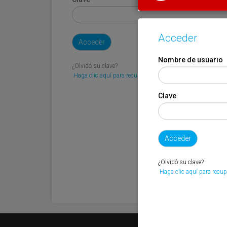
Acceder
Nombre de usuario
¿Olvidó su clave?
Haga clic aquí para recuperarla.
Clave
¿Olvidó su clave?
Haga clic aquí para recup