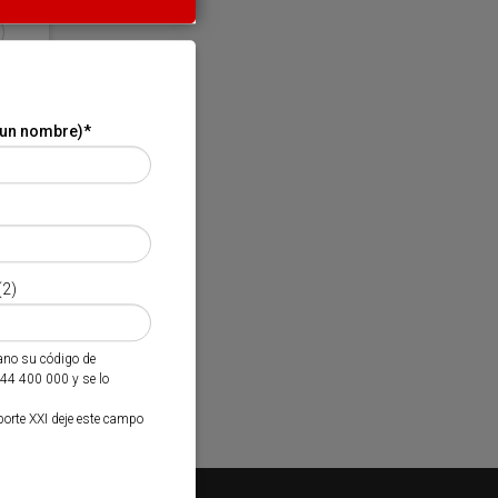
 un nombre)
*
(2)
mano su código de
944 400 000 y se lo
porte XXI deje este campo