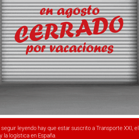
 subida del nivel del mar
 estar suscrito a Transporte XXI, el periódico del transpo
Registrarse
Nombre de usuario (elija un nombre)
*
seguir leyendo hay que estar suscrito a Transporte XXI, el
y la logística en España.
Email
*