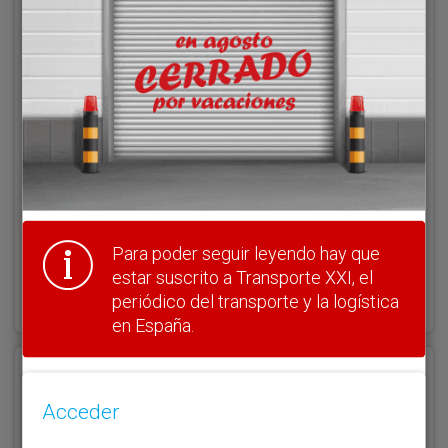
Acceder
Nombre de usuario
Clave
Para poder seguir leyendo hay que
estar suscrito a Transporte XXI, el
¿Olvidó su clave?
Haga clic aquí para recuperarla.
periódico del transporte y la logística
en España.
Registrarse
Acceder
Nombre de usuario (elija un nombre)
*