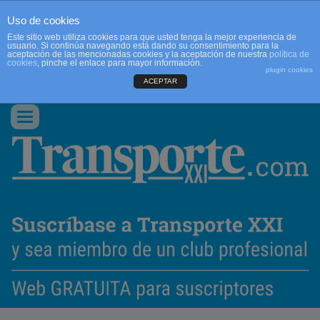
Uso de cookies
Este sitio web utiliza cookies para que usted tenga la mejor experiencia de
usuario. Si continúa navegando está dando su consentimiento para la
aceptación de las mencionadas cookies y la aceptación de nuestra
política de
cookies
, pinche el enlace para mayor información.
plugin cookies
ACEPTAR
QUIENES SOMOS
CONTACTO
PUBLICIDAD
ACCEDER
Conmutar
navegación