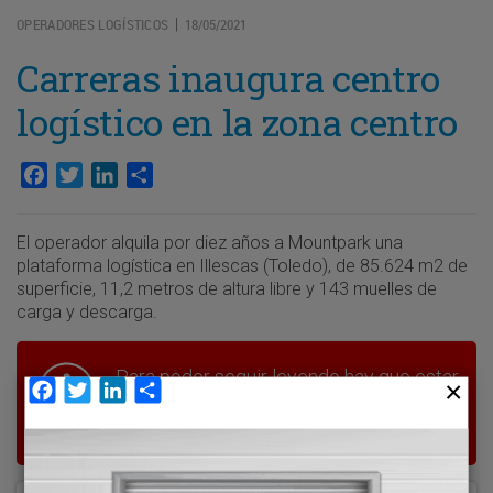
OPERADORES LOGÍSTICOS
18/05/2021
|
Carreras inaugura centro
logístico en la zona centro
Facebook
Twitter
LinkedIn
Compartir
El operador alquila por diez años a Mountpark una
plataforma logística en Illescas (Toledo), de 85.624 m2 de
superficie, 11,2 metros de altura libre y 143 muelles de
carga y descarga.
Para poder seguir leyendo hay que estar
Facebook
Twitter
LinkedIn
Compartir
suscrito a Transporte XXI, el periódico
del transporte y la logística en España.