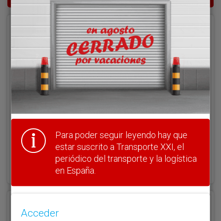
Acceder
Nombre de usuario
Clave
Para poder seguir leyendo hay que
estar suscrito a Transporte XXI, el
¿Olvidó su clave?
periódico del transporte y la logística
Haga clic aquí para recuperarla.
en España.
Registrarse
Acceder