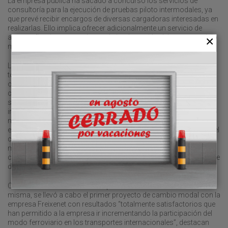
La empresa pública ha sacado a concurso los servicios de
consultoría para la ejecución de pruebas piloto intermodales, ya
que prevé recibir encargos de diversas cargadoras interesadas en
realizarlas. Ello implica ofrecer adicionalmente un servicio de
acompañamiento completo en la implantación del nuevo servicio
multimodal.
La empresa adjudicataria deberá realizar tareas como identificar
todas las empresas involucradas en el servicio, es decir,
operadores logísticos, empresas de transporte y tecnológicas
complementarias, así como la configuración completa del
servicio, el apoyo a la puesta en marcha y la elaboración de
indicadores de seguimiento de la idoneidad del proyecto. El precio
máximo para una prueba piloto será de 15.000 euros (IVA
excluido), de acuerdo con las bases del concurso. La duración del
contrato es de dos años, periodo en el que Cimalsa prevé un
máximo de cinco pruebas piloto, con lo que el valor estimado del
contrato es de 75.000 euros. Hay la posibilidad de una prórroga de
dos años más.
Cimalsa lideró la iniciativa europea Trails. En el marco de la
misma, se llevó a cabo el primer proyecto de cambio modal con la
empresa Freixenet con resultados “totalmente satisfactorios que
han permitido a la empresa ir incrementando la participación del
modo ferroviario en los transportes internacionales”, destacan