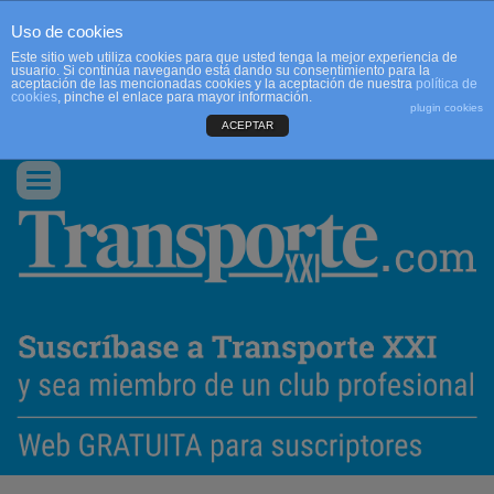
Uso de cookies
Este sitio web utiliza cookies para que usted tenga la mejor experiencia de
usuario. Si continúa navegando está dando su consentimiento para la
aceptación de las mencionadas cookies y la aceptación de nuestra
política de
cookies
, pinche el enlace para mayor información.
plugin cookies
ACEPTAR
QUIENES SOMOS
CONTACTO
PUBLICIDAD
ACCEDER
Conmutar
navegación