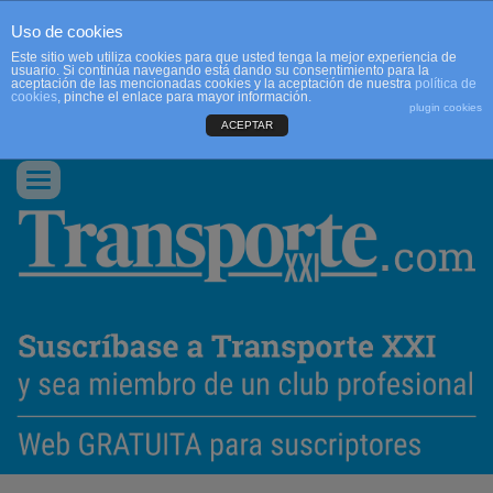
Uso de cookies
Este sitio web utiliza cookies para que usted tenga la mejor experiencia de
usuario. Si continúa navegando está dando su consentimiento para la
aceptación de las mencionadas cookies y la aceptación de nuestra
política de
cookies
, pinche el enlace para mayor información.
plugin cookies
ACEPTAR
QUIENES SOMOS
CONTACTO
PUBLICIDAD
ACCEDER
Conmutar
navegación