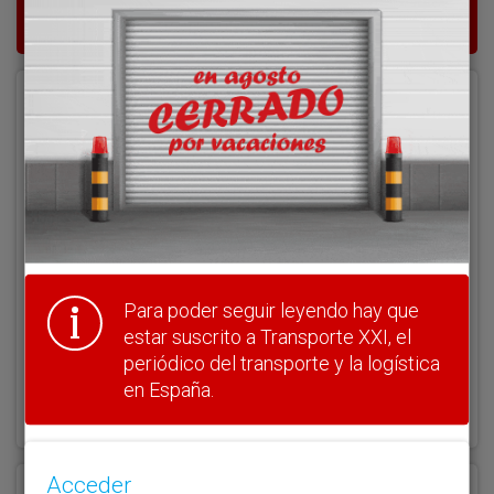
del transporte y la logística en España.
Acceder
Nombre de usuario
Clave
Para poder seguir leyendo hay que
estar suscrito a Transporte XXI, el
periódico del transporte y la logística
¿Olvidó su clave?
en España.
Haga clic aquí para recuperarla.
Acceder