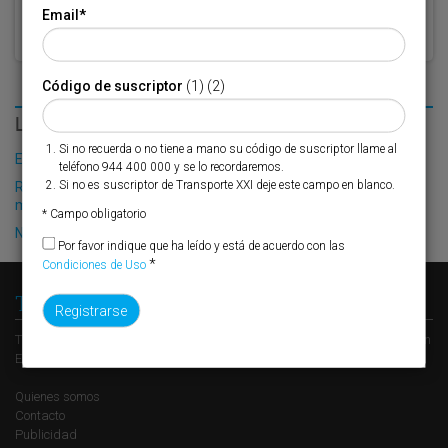
Email
*
Código de suscriptor
(1) (2)
LO MÁS LEÍDO
Si no recuerda o no tiene a mano su código de suscriptor llame al
El Puerto de Valencia crecerá en oferta ro-pax
teléfono 944 400 000 y se lo recordaremos.
Si no es suscriptor de Transporte XXI deje este campo en blanco.
Renfe ofrece la compra de slots por plataformas en su red
multicliente entre Valencia y Madrid-Abroñigal
* Campo obligatorio
Nuevo plazo para los accesos ferroviarios al puerto de Barcelona
Por favor indique que ha leído y está de acuerdo con las
*
Condiciones de Uso
Transporte XXI
Transporte XXI es el periódico de referencia del transporte y la logística en
España, perteneciente al Grupo XXI de Comunicación Empresarial.
Quienes somos
Contacto
Publicidad