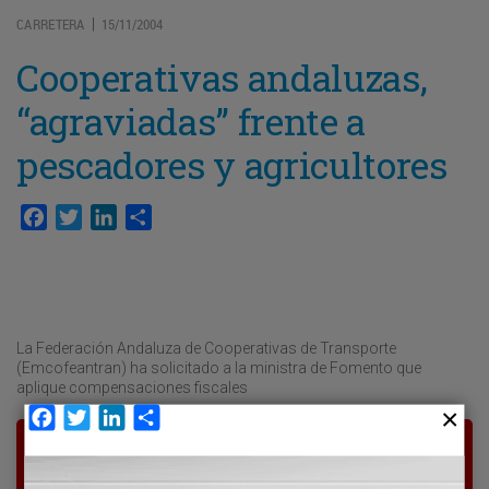
CARRETERA
15/11/2004
|
Cooperativas andaluzas,
“agraviadas” frente a
pescadores y agricultores
Facebook
Twitter
LinkedIn
Compartir
La Federación Andaluza de Cooperativas de Transporte
(Emcofeantran) ha solicitado a la ministra de Fomento que
aplique compensaciones fiscales
Facebook
Twitter
LinkedIn
Compartir
Para poder seguir leyendo hay que estar
suscrito a Transporte XXI, el periódico