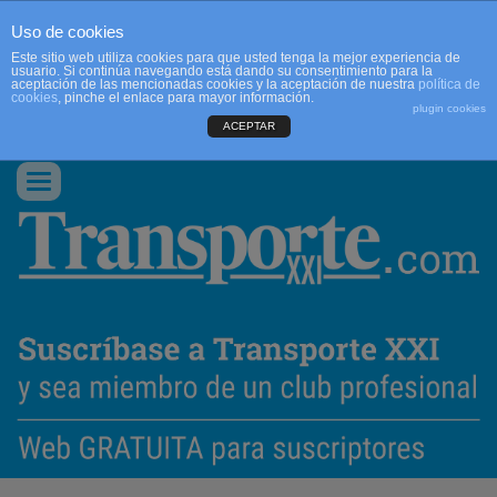
Uso de cookies
Este sitio web utiliza cookies para que usted tenga la mejor experiencia de
usuario. Si continúa navegando está dando su consentimiento para la
aceptación de las mencionadas cookies y la aceptación de nuestra
política de
cookies
, pinche el enlace para mayor información.
plugin cookies
ACEPTAR
QUIENES SOMOS
CONTACTO
PUBLICIDAD
ACCEDER
Conmutar
navegación