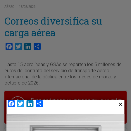
AÉREO
18/03/2026
|
Correos diversifica su
carga aérea
Facebook
Twitter
LinkedIn
Compartir
Hasta 15 aerolíneas y GSAs se reparten los 5 millones de
euros del contrato del servicio de transporte aéreo
internacional de la pública entre los meses de marzo y
octubre de 2026.
Para poder seguir leyendo hay que estar
Facebook
Twitter
LinkedIn
Compartir
suscrito a Transporte XXI, el periódico
del transporte y la logística en España.