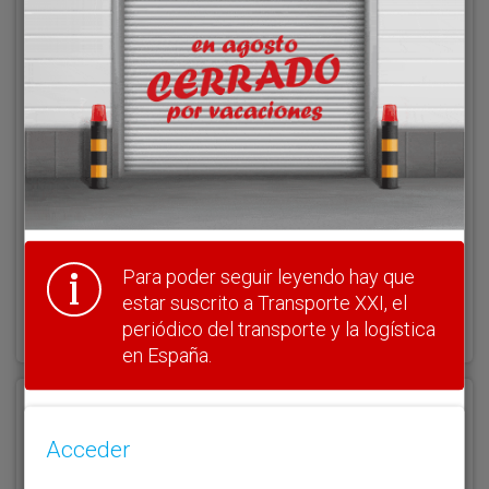
Acceder
Nombre de usuario
Clave
Para poder seguir leyendo hay que
estar suscrito a Transporte XXI, el
¿Olvidó su clave?
Haga clic aquí para recuperarla.
periódico del transporte y la logística
en España.
Registrarse
Acceder
Nombre de usuario (elija un nombre)
*