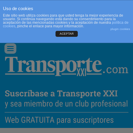
Uso de cookies
Este sitio web utiliza cookies para que usted tenga la mejor experiencia de
usuario. Si continúa navegando está dando su consentimiento para la
aceptación de las mencionadas cookies y la aceptación de nuestra
política de
cookies
, pinche el enlace para mayor información.
plugin cookies
ACEPTAR
QUIENES SOMOS
CONTACTO
PUBLICIDAD
ACCEDER
Conmutar
navegación