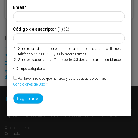
Email
*
Código de suscriptor
(1) (2)
LO MÁS LEÍDO
Si no recuerda o no tiene a mano su código de suscriptor llame al
Fribasa refuerza su logística con la puesta en marcha de una
teléfono 944 400 000 y se lo recordaremos.
nueva base en Vizcaya
Si no es suscriptor de Transporte XXI deje este campo en blanco.
El Puerto de Valencia crecerá en oferta ro-pax
* Campo obligatorio
Siport21 presenta dos nuevos proyectos durante el 49º Congreso
de Ingeniería Naval e Industria Marítima
Por favor indique que ha leído y está de acuerdo con las
*
Condiciones de Uso
Transporte XXI
Transporte XXI es el periódico de referencia del transporte y la logística en
España, perteneciente al Grupo XXI de Comunicación Empresarial.
Quienes somos
Contacto