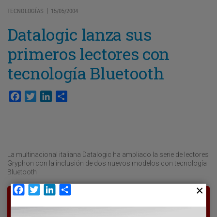
TECNOLOGÍAS
15/05/2004
|
Datalogic lanza sus
primeros lectores con
tecnología Bluetooth
Facebook
Twitter
LinkedIn
Compartir
La multinacional italiana Datalogic ha ampliado la serie de lectores
Gryphon con la inclusión de dos nuevos modelos con tecnología
Bluetooth
Facebook
Twitter
LinkedIn
Compartir
Para poder seguir leyendo hay que estar
suscrito a Transporte XXI, el periódico