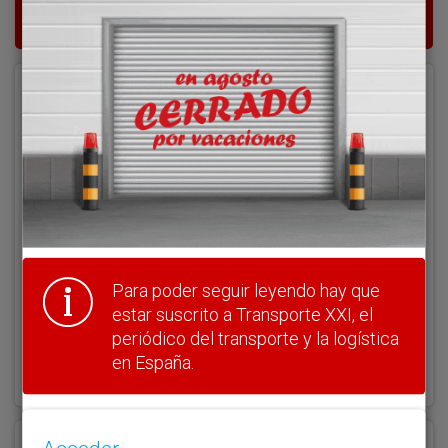
del transporte y la logística en España.
Acceder
Nombre de usuario
Clave
Para poder seguir leyendo hay que
estar suscrito a Transporte XXI, el
periódico del transporte y la logística
¿Olvidó su clave?
en España.
Haga clic aquí para recuperarla.