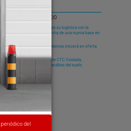
LO MÁS LEÍDO
Fribasa refuerza su logística con la
puesta en marcha de una nueva base en
Vizcaya
El Puerto de Valencia crecerá en oferta
ro-pax
La ampliación de CTC-Coslada,
pendiente del análisis del suelo
rte y
 periódico del