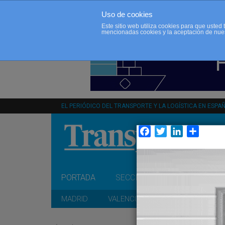
Uso de cookies
Este sitio web utiliza cookies para que uste
mencionadas cookies y la aceptación de nue
EL PERIÓDICO DEL TRANSPORTE Y LA LOGÍSTICA EN ESPA
Facebook
Twitter
LinkedIn
Compar
PORTADA
SECCIONES
OPINIÓN
MADRID
VALENCIA
CATALUÑA
A