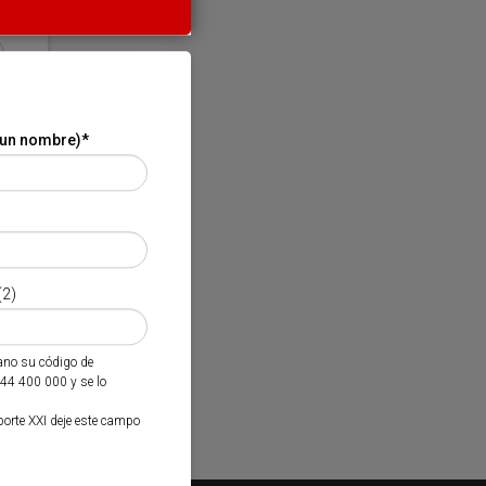
 un nombre)
*
(2)
mano su código de
944 400 000 y se lo
porte XXI deje este campo