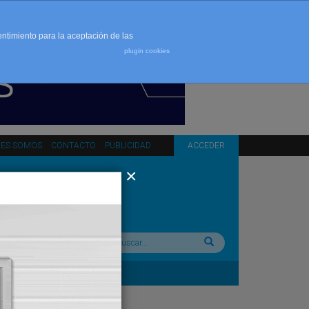
entimiento para la aceptación de las
plugin cookies
NES SOMOS
CONTACTO
PUBLICIDAD
ACCEDER
Buscar: