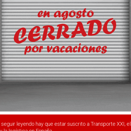
 en Vitoria
lataforma, con una inversión de 40 millones, y diseñada para el
 y A320 y Boeing 757 y 737.
 estar suscrito a Transporte XXI, el periódico del transpo
Registrarse
Nombre de usuario (elija un nombre)
*
seguir leyendo hay que estar suscrito a Transporte XXI, el
y la logística en España.