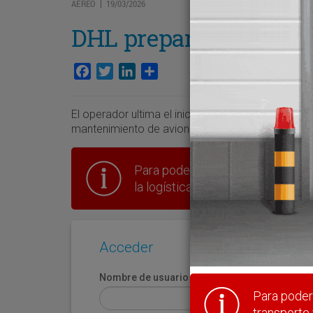
AÉREO
19/03/2026
|
DHL prepara su hangar
Facebook
Twitter
LinkedIn
Compartir
El operador ultima el inicio de las obras de una p
mantenimiento de aviones cargueros Airbus A300
Para poder seguir leyendo hay que
la logística en España.
Acceder
Nombre de usuario
Para poder 
transporte 