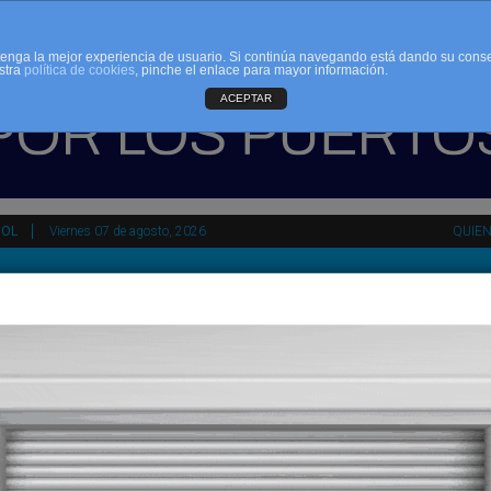
d tenga la mejor experiencia de usuario. Si continúa navegando está dando su cons
stra
política de cookies
, pinche el enlace para mayor información.
ACEPTAR
ÑOL
Viernes 07 de agosto, 2026
QUIE
tir
HEMEROTECA
AGENDA
KIOSKO
NDALUCÍA
PAÍS VASCO
ESPAÑA
INTERNACIONAL