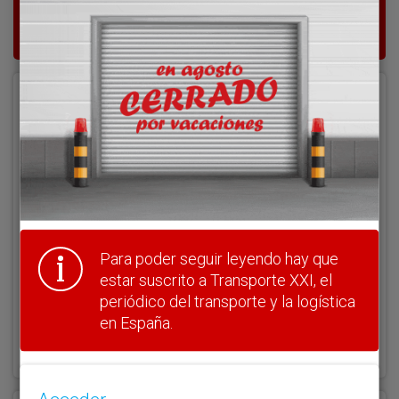
suscrito a Transporte XXI, el periódico
del transporte y la logística en España.
Acceder
Nombre de usuario
Clave
Para poder seguir leyendo hay que
estar suscrito a Transporte XXI, el
periódico del transporte y la logística
en España.
¿Olvidó su clave?
Haga clic aquí para recuperarla.