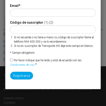
Email
*
Código de suscriptor
(1) (2)
LO MÁS LEÍDO
Si no recuerda o no tiene a mano su código de suscriptor llame al
teléfono 944 400 000 y se lo recordaremos.
Fribasa refuerza su logística con la puesta en marcha de una
Si no es suscriptor de Transporte XXI deje este campo en blanco.
nueva base en Vizcaya
El Puerto de Valencia crecerá en oferta ro-pax
* Campo obligatorio
El Puerto de Bilbao se enchufa al futuro
Por favor indique que ha leído y está de acuerdo con las
*
Condiciones de Uso
Transporte XXI
Transporte XXI es el periódico de referencia del transporte y la logística en
España, perteneciente al Grupo XXI de Comunicación Empresarial.
Quienes somos
Contacto