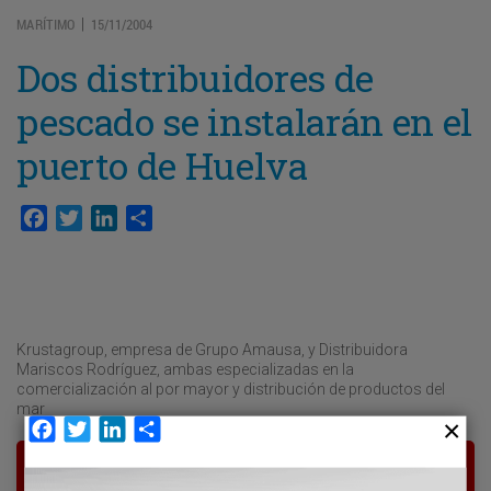
MARÍTIMO
15/11/2004
|
Dos distribuidores de
pescado se instalarán en el
puerto de Huelva
Facebook
Twitter
LinkedIn
Compartir
Krustagroup, empresa de Grupo Amausa, y Distribuidora
Mariscos Rodríguez, ambas especializadas en la
comercialización al por mayor y distribución de productos del
mar
Facebook
Twitter
LinkedIn
Compartir
Para poder seguir leyendo hay que estar