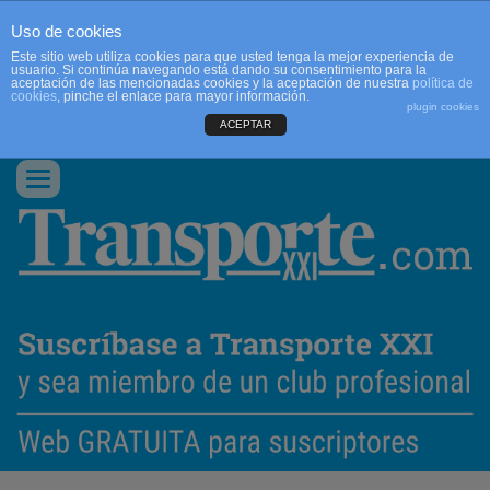
Uso de cookies
Este sitio web utiliza cookies para que usted tenga la mejor experiencia de
usuario. Si continúa navegando está dando su consentimiento para la
aceptación de las mencionadas cookies y la aceptación de nuestra
política de
cookies
, pinche el enlace para mayor información.
plugin cookies
ACEPTAR
QUIENES SOMOS
CONTACTO
PUBLICIDAD
ACCEDER
Conmutar
navegación