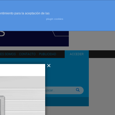
entimiento para la aceptación de las
plugin cookies
NES SOMOS
CONTACTO
PUBLICIDAD
ACCEDER
Buscar: