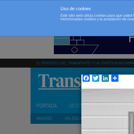
Uso de cookies
Este sitio web utiliza cookies para que uste
mencionadas cookies y la aceptación de nue
EL PERIÓDICO DEL TRANSPORTE Y LA LOGÍSTICA EN ESPA
Facebook
Twitter
LinkedIn
Compar
PORTADA
SECCIONES
OPINIÓN
MADRID
VALENCIA
CATALUÑA
A