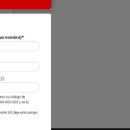
 un nombre)
*
(2)
mano su código de
944 400 000 y se lo
porte XXI deje este campo