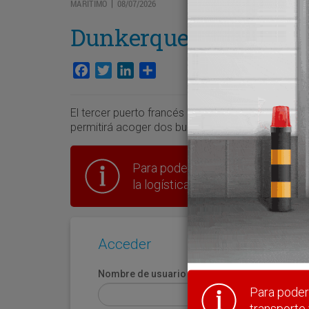
MARÍTIMO
08/07/2026
|
Dunkerque acomete s
Facebook
Twitter
LinkedIn
Compartir
El tercer puerto francés inicia las obras del mue
permitirá acoger dos buques ULCS.
Para poder seguir leyendo hay que
la logística en España.
Acceder
Nombre de usuario
Para poder 
transporte 