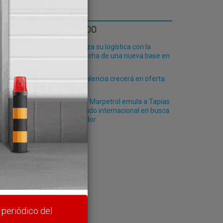
LO MÁS LEÍDO
Fribasa refuerza su logística con la
puesta en marcha de una nueva base en
Vizcaya
El Puerto de Valencia crecerá en oferta
ro-pax
La naviera WW Marpetrol emula a Tapias
y sale al mercado internacional en busca
de un comprador
rte y
 periódico del