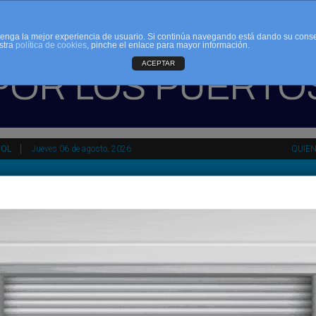
d tenga la mejor experiencia de usuario. Si continúa navegando está dando su cons
stra
política de cookies
, pinche el enlace para mayor información.
ACEPTAR
ÑOL
Jueves 06 de agosto, 2026
QUIE
tir
HEMEROTECA
AGENDA
KIOSKO
NDALUCÍA
PAÍS VASCO
ESPAÑA
INTERNACIONAL