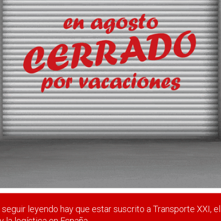
u expansión
lle de 1.150 metros de la segunda terminal de contenedores, que
 estar suscrito a Transporte XXI, el periódico del transpo
Registrarse
Nombre de usuario (elija un nombre)
*
seguir leyendo hay que estar suscrito a Transporte XXI, el
y la logística en España.