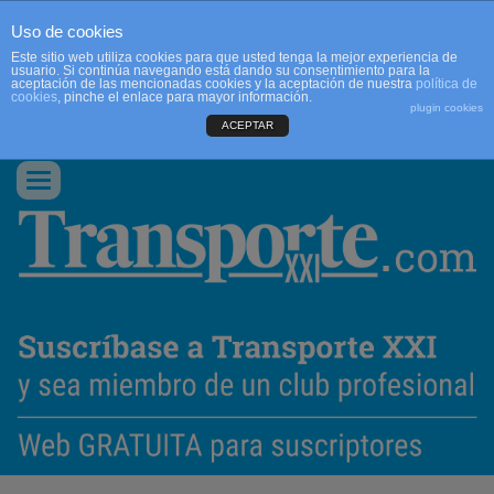
Uso de cookies
Este sitio web utiliza cookies para que usted tenga la mejor experiencia de
usuario. Si continúa navegando está dando su consentimiento para la
aceptación de las mencionadas cookies y la aceptación de nuestra
política de
cookies
, pinche el enlace para mayor información.
plugin cookies
ACEPTAR
QUIENES SOMOS
CONTACTO
PUBLICIDAD
ACCEDER
Conmutar
navegación