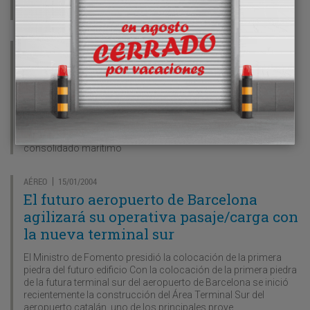
mostró recientemente su rechazo total a la introducción del
artículo 71 bis en la Ley 19/2001 sobre Tráfico
MARÍTIMO
15/01/2004
|
IFS International Forwarding inicia un
consolidado marítimo decenal entre
Barcelona y Rusia
La compañía IFS International Forwarding tiene previsto poner
en marcha durante el mes de enero un nuevo servicio de
consolidado marítimo
AÉREO
15/01/2004
|
El futuro aeropuerto de Barcelona
agilizará su operativa pasaje/carga con
la nueva terminal sur
El Ministro de Fomento presidió la colocación de la primera
piedra del futuro edificio Con la colocación de la primera piedra
de la futura terminal sur del aeropuerto de Barcelona se inició
recientemente la construcción del Área Terminal Sur del
aeropuerto catalán, uno de los principales proye