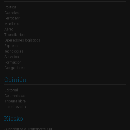
Política
Carretera
Ferrocarril
Marítimo
Aéreo
Transitarios
Operadores logísticos
Express
Tecnologías
Servicios
Formación
Cargadores
Opinión
Editorial
Columnistas
Tribuna libre
La entrevista
Kiosko
Suscribirse a Transporte XXI