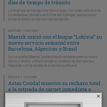
días de tiempo de tránsito
La empresa de transportes Novocargo, con sede central en la
localidad barcelonesa de El Prat de Llobregat, tiene previsto
iniciar en breve un servicio de transporte
MARÍTIMO
15/01/2004
|
Maersk inició con el buque “Lobivia” su
nuevo servicio semanal entre
Barcelona, Algeciras y Brasil
La compañía Maersk Sealand inició recientemente su nuevo
servicio directo a Brasil desde los puertos de Barcelona y
Algeciras con la escala en el enclave portuario
POLÍTICA
15/01/2004
|
Astac Condal muestra su rechazo total
a la retirada de carnet inmediata a
conductores profesionales
La asociación de transportistas autónomos Astac Condal