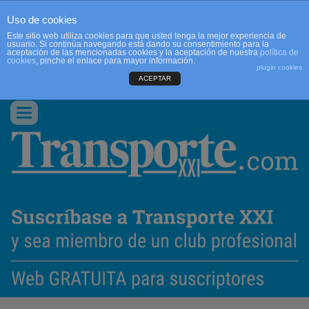
Uso de cookies
Este sitio web utiliza cookies para que usted tenga la mejor experiencia de
usuario. Si continúa navegando está dando su consentimiento para la
aceptación de las mencionadas cookies y la aceptación de nuestra
política de
cookies
, pinche el enlace para mayor información.
plugin cookies
ACEPTAR
QUIENES SOMOS
CONTACTO
PUBLICIDAD
ACCEDER
Conmutar
navegación