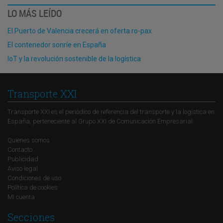
LO MÁS LEÍDO
El Puerto de Valencia crecerá en oferta ro-pax
El contenedor sonríe en España
IoT y la revolución sostenible de la logística
Transporte XXI
Transporte XXI es el periódico de referencia del transporte y la logística en
España, perteneciente al Grupo XXI de Comunicación Empresarial.
Quienes somos
Contacto
Publicidad
Aviso legal
Condiciones de uso
Política de cookies
Mi cuenta
Secciones