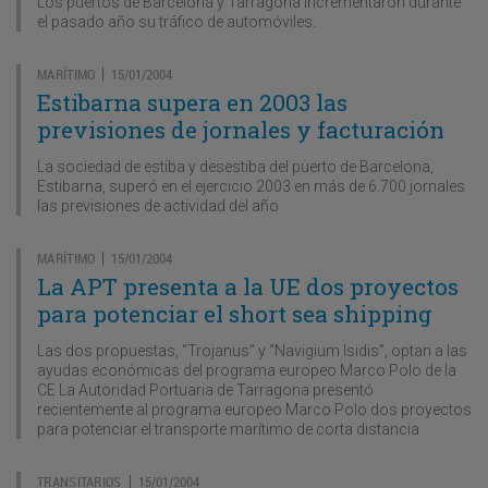
Los puertos de Barcelona y Tarragona incrementaron durante
el pasado año su tráfico de automóviles.
MARÍTIMO
15/01/2004
|
Estibarna supera en 2003 las
previsiones de jornales y facturación
La sociedad de estiba y desestiba del puerto de Barcelona,
Estibarna, superó en el ejercicio 2003 en más de 6.700 jornales
las previsiones de actividad del año
MARÍTIMO
15/01/2004
|
La APT presenta a la UE dos proyectos
para potenciar el short sea shipping
Las dos propuestas, “Trojanus” y “Navigium Isidis”, optan a las
ayudas económicas del programa europeo Marco Polo de la
CE La Autoridad Portuaria de Tarragona presentó
recientemente al programa europeo Marco Polo dos proyectos
para potenciar el transporte marítimo de corta distancia
TRANSITARIOS
15/01/2004
|