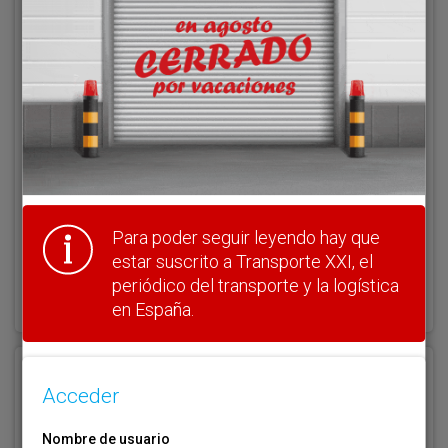
Acceder
Nombre de usuario
Clave
Para poder seguir leyendo hay que
estar suscrito a Transporte XXI, el
¿Olvidó su clave?
periódico del transporte y la logística
Haga clic aquí para recuperarla.
en España.
Registrarse
Acceder
Nombre de usuario (elija un nombre)
*
Nombre de usuario