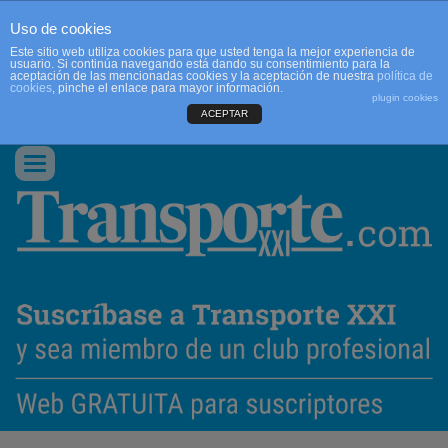
Uso de cookies
Este sitio web utiliza cookies para que usted tenga la mejor experiencia de
usuario. Si continúa navegando está dando su consentimiento para la
aceptación de las mencionadas cookies y la aceptación de nuestra
política de
cookies
, pinche el enlace para mayor información.
plugin cookies
ACEPTAR
QUIENES SOMOS
CONTACTO
PUBLICIDAD
ACCEDER
Conmutar
navegación