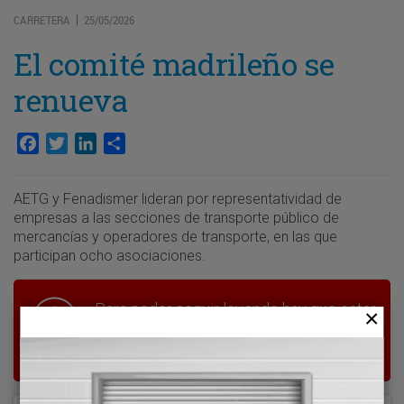
CARRETERA
25/05/2026
|
El comité madrileño se
renueva
Facebook
Twitter
LinkedIn
Compartir
AETG y Fenadismer lideran por representatividad de
empresas a las secciones de transporte público de
mercancías y operadores de transporte, en las que
participan ocho asociaciones.
Para poder seguir leyendo hay que estar
suscrito a Transporte XXI, el periódico
del transporte y la logística en España.