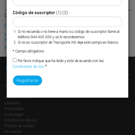
Código de suscriptor
(1) (2)
LO MÁS LEÍDO
El Puerto de Valencia crecerá en oferta ro-pax
Si no recuerda o no tiene a mano su código de suscriptor llame al
La Comunidad Valenciana impulsa un centro de excelencia
teléfono 944 400 000 y se lo recordaremos.
marítima
Si no es suscriptor de Transporte XXI deje este campo en blanco.
Phoenix Forwarding, nueva transitaria de Grupo Alonso
* Campo obligatorio
Por favor indique que ha leído y está de acuerdo con las
*
Condiciones de Uso
Transporte XXI
Transporte XXI es el periódico de referencia del transporte y la logística en
España, perteneciente al Grupo XXI de Comunicación Empresarial.
Quienes somos
Contacto
Publicidad
Aviso legal
Condiciones de uso
Política de cookies
Mi cuenta