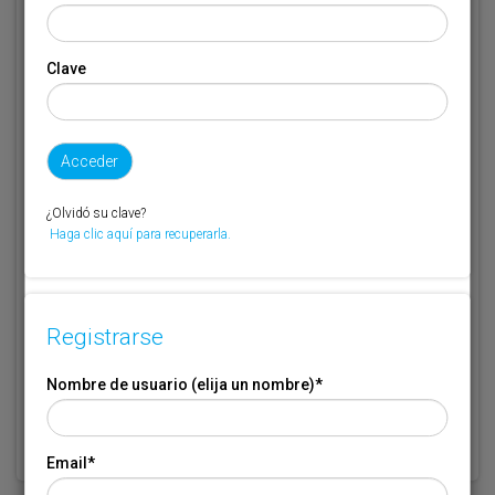
Email
*
Clave
Código de suscriptor
(1) (2)
Si no recuerda o no tiene a mano su código de suscriptor llame al
¿Olvidó su clave?
teléfono 944 400 000 y se lo recordaremos.
Haga clic aquí para recuperarla.
Si no es suscriptor de Transporte XXI deje este campo en blanco.
* Campo obligatorio
Registrarse
Por favor indique que ha leído y está de acuerdo con las
Condiciones
*
de Uso
Nombre de usuario (elija un nombre)
*
Email
*