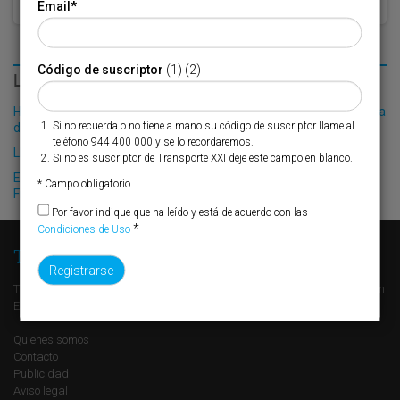
Email
*
Código de suscriptor
(1) (2)
LO MÁS LEÍDO
Hapag-Lloyd y CSAV unen sus fuerzas para crear la cuarta naviera
Si no recuerda o no tiene a mano su código de suscriptor llame al
del mundo
teléfono 944 400 000 y se lo recordaremos.
Llega la época de las vacas flacas
Si no es suscriptor de Transporte XXI deje este campo en blanco.
El Puerto de Tarragona se adhiere a la iniciativa ‘El Conductor al
* Campo obligatorio
Frente’
Por favor indique que ha leído y está de acuerdo con las
*
Condiciones de Uso
Transporte XXI
Transporte XXI es el periódico de referencia del transporte y la logística en
España, perteneciente al Grupo XXI de Comunicación Empresarial.
Quienes somos
Contacto
Publicidad
Aviso legal