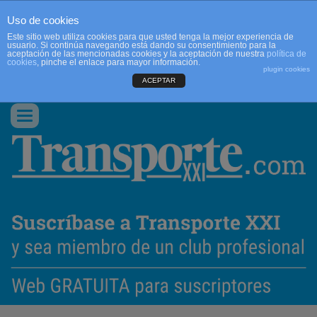
Uso de cookies
Este sitio web utiliza cookies para que usted tenga la mejor experiencia de
usuario. Si continúa navegando está dando su consentimiento para la
aceptación de las mencionadas cookies y la aceptación de nuestra
política de
cookies
, pinche el enlace para mayor información.
plugin cookies
ACEPTAR
QUIENES SOMOS
CONTACTO
PUBLICIDAD
ACCEDER
Conmutar
navegación