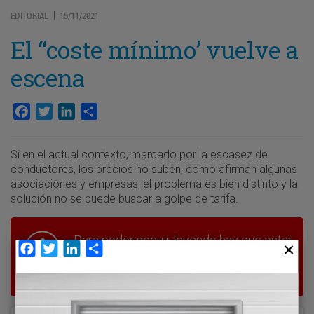
EDITORIAL
15/11/2021
|
El “coste mínimo’ vuelve a
escena
Facebook
Twitter
LinkedIn
Compartir
Si en el actual contexto, marcado por la escasez de
conductores, los precios no suben, como afirman algunas
asociaciones y empresas, el problema es bien distinto y la
solución no se puede buscar a golpe de tarifa.
Para poder seguir leyendo hay que estar
Facebook
Twitter
LinkedIn
Compartir
suscrito a Transporte XXI, el periódico
del transporte y la logística en España.