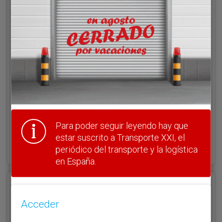
Acceder
Nombre de usuario
Clave
Para poder seguir leyendo hay que
estar suscrito a Transporte XXI, el
¿Olvidó su clave?
Haga clic aquí para recuperarla.
periódico del transporte y la logística
en España.
Registrarse
Acceder
Nombre de usuario (elija un nombre)
*