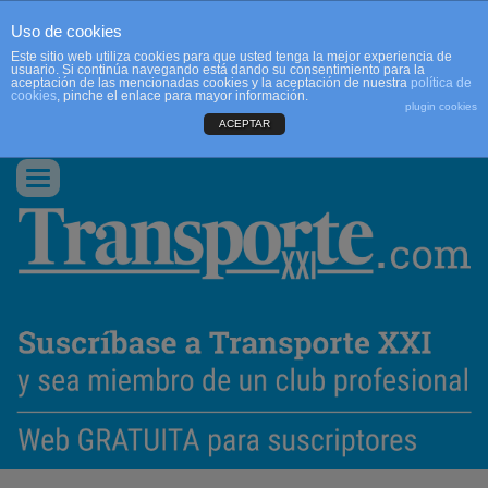
Uso de cookies
Este sitio web utiliza cookies para que usted tenga la mejor experiencia de
usuario. Si continúa navegando está dando su consentimiento para la
aceptación de las mencionadas cookies y la aceptación de nuestra
política de
cookies
, pinche el enlace para mayor información.
plugin cookies
ACEPTAR
QUIENES SOMOS
CONTACTO
PUBLICIDAD
ACCEDER
Conmutar
navegación