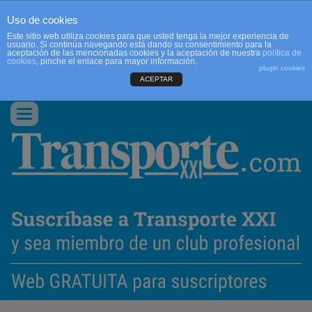
Uso de cookies
Este sitio web utiliza cookies para que usted tenga la mejor experiencia de
usuario. Si continúa navegando está dando su consentimiento para la
aceptación de las mencionadas cookies y la aceptación de nuestra
política de
cookies
, pinche el enlace para mayor información.
plugin cookies
ACEPTAR
QUIENES SOMOS
CONTACTO
PUBLICIDAD
ACCEDER
Conmutar
navegación