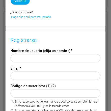
¿Olvidó su clave?
Haga clic aquí para recuperarla.
Registrarse
Nombre de usuario (elija un nombre)
*
Registrarse
Email
*
Nombre de usuario (elija un nombre)
*
Código de suscriptor
(1) (2)
Email
*
Si no recuerda o no tiene a mano su código de suscriptor llame al
Código de suscriptor
(1) (2)
teléfono 944 400 000 y se lo recordaremos.
Si no es suscriptor de Transporte XXI deje este campo en blanco.
Si no recuerda o no tiene a mano su código de suscriptor llame al
* Campo obligatorio
teléfono 944 400 000 y se lo recordaremos.
Si no es suscriptor de Transporte XXI deje este campo en blanco.