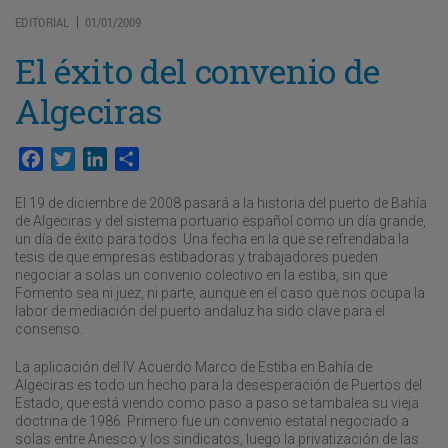
EDITORIAL
01/01/2009
|
El éxito del convenio de
Algeciras
Facebook
Twitter
LinkedIn
Compartir
El 19 de diciembre de 2008 pasará a la historia del puerto de Bahía
de Algeciras y del sistema portuario español como un día grande,
un día de éxito para todos. Una fecha en la que se refrendaba la
tesis de que empresas estibadoras y trabajadores pueden
negociar a solas un convenio colectivo en la estiba, sin que
Fomento sea ni juez, ni parte, aunque en el caso que nos ocupa la
labor de mediación del puerto andaluz ha sido clave para el
consenso.
La aplicación del IV Acuerdo Marco de Estiba en Bahía de
Algeciras es todo un hecho para la desesperación de Puertos del
Estado, que está viendo como paso a paso se tambalea su vieja
doctrina de 1986. Primero fue un convenio estatal negociado a
solas entre Anesco y los sindicatos, luego la privatización de las