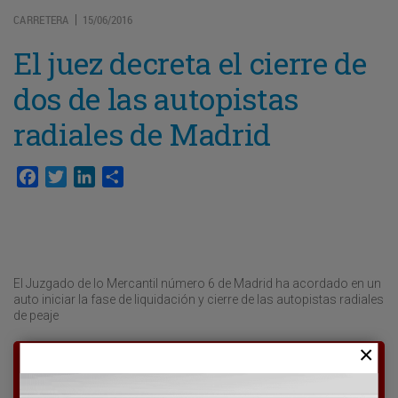
CARRETERA
15/06/2016
|
El juez decreta el cierre de
dos de las autopistas
radiales de Madrid
Facebook
Twitter
LinkedIn
Compartir
El Juzgado de lo Mercantil número 6 de Madrid ha acordado en un
auto iniciar la fase de liquidación y cierre de las autopistas radiales
de peaje
Para poder seguir leyendo hay que estar
suscrito a Transporte XXI, el periódico