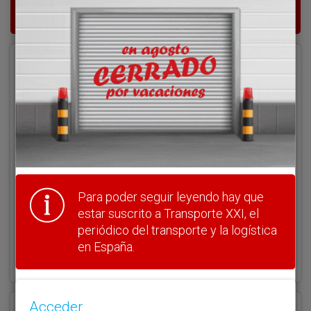
del transporte y la logística en España.
Acceder
Nombre de usuario
Clave
Para poder seguir leyendo hay que
estar suscrito a Transporte XXI, el
periódico del transporte y la logística
¿Olvidó su clave?
en España.
Haga clic aquí para recuperarla.
Acceder