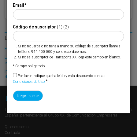
Email
*
Código de suscriptor
(1) (2)
LO MÁS LEÍDO
Si no recuerda o no tiene a mano su código de suscriptor llame al
El Puerto de Valencia crecerá en oferta ro-pax
teléfono 944 400 000 y se lo recordaremos.
Las infracciones en la carretera aumentaron un 13% en Navarra
Si no es suscriptor de Transporte XXI deje este campo en blanco.
en 2008
* Campo obligatorio
Ineco, propiedad de Renfe y Aena, acabará 2004 con 9,9 millones
Por favor indique que ha leído y está de acuerdo con las
de euros de beneficio
*
Condiciones de Uso
Transporte XXI
Transporte XXI es el periódico de referencia del transporte y la logística en
España, perteneciente al Grupo XXI de Comunicación Empresarial.
Quienes somos
Contacto