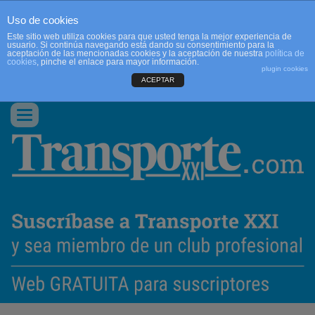
Uso de cookies
Este sitio web utiliza cookies para que usted tenga la mejor experiencia de
usuario. Si continúa navegando está dando su consentimiento para la
aceptación de las mencionadas cookies y la aceptación de nuestra
política de
cookies
, pinche el enlace para mayor información.
plugin cookies
ACEPTAR
QUIENES SOMOS
CONTACTO
PUBLICIDAD
ACCEDER
Conmutar
navegación