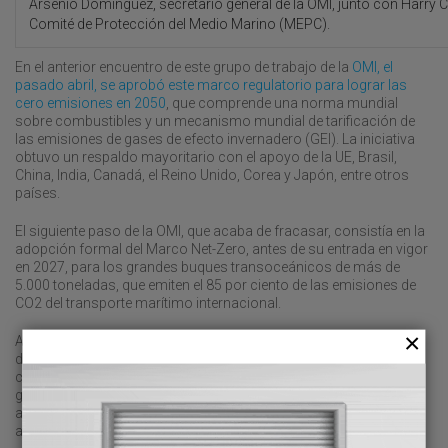
Arsenio Domínguez, secretario general de la OMI, junto con Harry 
Comité de Protección del Medio Marino (MEPC).
En el anterior encuentro de este grupo de trabajo de la
OMI, el
pasado abril, se aprobó este marco regulatorio para lograr las
cero emisiones en 2050
, que comprende una norma mundial
sobre combustibles y un mecanismo mundial de tarificación de
las emisiones de gases de efecto invernadero (GEI). La iniciativa
obtuvo un respaldo mayoritario con el apoyo de la UE, Brasil,
China, India, Canadá, el Reino Unido, Corea y Japón, entre otros
países.
El siguiente paso de la OMI, que acaba de fracasar, consistía en la
adopción formal del Marco Net-Zero, antes de su entrada en vigor
en 2027, para los grandes buques transoceánicos de más de
5.000 toneladas, que emiten el 85 por ciento de las emisiones de
CO2 del transporte marítimo internacional.
Así, el mecanismo de tarifas, que se proyecta aplicar a una parte
de las emisiones del transporte marítimo a partir de 2028, parte
con un precio inicial de 100 dólares/tonelada de CO2, y prevé
generar ingresos de entre 11.000 y 13.000 millones de dólares
anuales que se destinarán de forma equitativa y con especial
atención a los países y Estados insulares menos desarrollados.