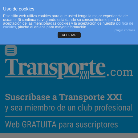
Uso de cookies
Este sitio web utiliza cookies para que usted tenga la mejor experiencia de
usuario. Si continúa navegando está dando su consentimiento para la
aceptación de las mencionadas cookies y la aceptación de nuestra
política de
cookies
, pinche el enlace para mayor información.
plugin cookies
ACEPTAR
QUIENES SOMOS
CONTACTO
PUBLICIDAD
ACCEDER
Conmutar
navegación