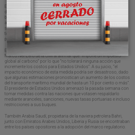
El secretario general de la OMI, Arsenio Domínguez, instó a los
delegados, en la clausura del reciente encuentro en Londres, a
buscar el consenso. “Aprovechemos este momento para
aprender de él y regresemos preparados para negociar y dar los
siguientes pasos necesarios para alcanzar los objetivos que
todos acordaron en la estrategia de GEI de 2023. Hay
preocupaciones que debemos abordar, colaboremos”.
El presidente Trump encabezó el rechazo frontal a la adopción del
Marco Net-Zero de la OMI al afirmar que “impone un impuesto
global al carbono” por lo que “no tolerará ninguna acción que
incremente los costos para Estados Unidos”. A su juicio, “el
impacto económico de esta medida podría ser desastroso, dado
que algunas estimaciones pronostican un aumento de los costos
del transporte marítimo mundial de hasta un 10 por ciento o más”.
El presidente de Estados Unidos amenazó la pasada semana con
tomar medidas contra las naciones que votasen respaldarlo
mediante aranceles, sanciones, nuevas tasas portuarias e incluso
restricciones a sus buques.
También Arabia Saudí, propietaria de la naviera petrolera Bahri,
junto con Emiratos Arabes Unidos, Liberia y Rusia se encontraban
entre los países opositores a la adopción del marco regulatorio.