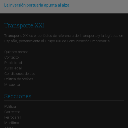
La inversión portuaria apunta al alza
Transporte XXI
Transporte XXI es el periódico de referencia del transporte y la logística en
España, perteneciente al Grupo XXI de Comunicación Empresarial.
Quienes somos
Contacto
Publicidad
Aviso legal
Condiciones de uso
Política de cookies
Mi cuenta
Secciones
Política
Carretera
Ferrocarril
Marítimo