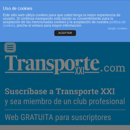
Uso de cookies
Este sitio web utiliza cookies para que usted tenga la mejor experiencia de
usuario. Si continúa navegando está dando su consentimiento para la
aceptación de las mencionadas cookies y la aceptación de nuestra
política de
cookies
, pinche el enlace para mayor información.
plugin cookies
ACEPTAR
QUIENES SOMOS
CONTACTO
PUBLICIDAD
ACCEDER
Conmutar
navegación