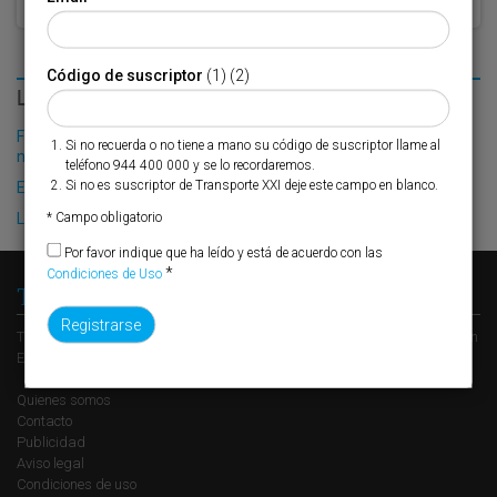
Código de suscriptor
(1) (2)
LO MÁS LEÍDO
Fribasa refuerza su logística con la puesta en marcha de una
Si no recuerda o no tiene a mano su código de suscriptor llame al
nueva base en Vizcaya
teléfono 944 400 000 y se lo recordaremos.
Si no es suscriptor de Transporte XXI deje este campo en blanco.
El Puerto de Valencia crecerá en oferta ro-pax
* Campo obligatorio
La falta de relevo generacional aprieta al transporte y la logística
Por favor indique que ha leído y está de acuerdo con las
*
Condiciones de Uso
Transporte XXI
Transporte XXI es el periódico de referencia del transporte y la logística en
España, perteneciente al Grupo XXI de Comunicación Empresarial.
Quienes somos
Contacto
Publicidad
Aviso legal
Condiciones de uso