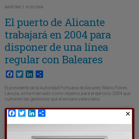
MARÍTIMO
01/01/2004
|
El puerto de Alicante
trabajará en 2004 para
disponer de una línea
regular con Baleares
Facebook
Twitter
LinkedIn
Compartir
El presidente de la Autoridad Portuaria de Alicante, Mario Flores
Lanuza, se ha marcado como objetivo para el ejercicio 2004 que
culminen las gestiones que el enclave valenciano
Facebook
Twitter
LinkedIn
Compartir
Para poder seguir leyendo hay que estar
suscrito a Transporte XXI, el periódico
del transporte y la logística en España.