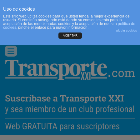
Uso de cookies
Este sitio web utiliza cookies para que usted tenga la mejor experiencia de
usuario. Si continúa navegando está dando su consentimiento para la
aceptación de las mencionadas cookies y la aceptación de nuestra
política de
cookies
, pinche el enlace para mayor información.
plugin cookies
ACEPTAR
QUIENES SOMOS
CONTACTO
PUBLICIDAD
ACCEDER
Conmutar
navegación