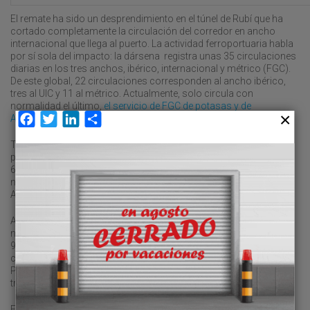
El remate ha sido un desprendimiento en el túnel de Rubí que ha
cortado completamente la circulación del corredor en ancho
internacional que llega al puerto. La actividad ferroportuaria habla
por sí sola del impacto: la dársena registra unas 35 circulaciones
diarias en los tres anchos, ibérico, internacional y métrico (FGC).
De este global, 22 circulaciones corresponden al ancho ibérico,
tres al UIC y 11 al métrico. Actualmente, solo circula con
normalidad el último,
el servicio de FGC de potasas y de
Facebook
Twitter
LinkedIn
Compartir
Autometro de vehículos.
Tras días de cero circulaciones, los trenes están ahora pasando
por la vía de la costa (ancho ibérico) en horario nocturno, de 23 a
6 horas, mientras que en ancho internacional la circulación es
nula por la afectación del túnel de Rubí, según datos de la
Autoridad Portuaria.
Al margen del cierre del túnel de Rubí, la actividad distaba de ser
normal por el corredor en UIC desde el accidente de Gelida. De los
94 trenes de mercancías previstos en los últimos ocho días, han
circulado 24, es decir, una cuarta parte, según Línea Figueras
Perpignan (LFP), la sociedad de España y Francia que gestiona el
tramo internacional del corredor.
El corte ha sido definitivo con el cierre del túnel, aunque hoy pasó