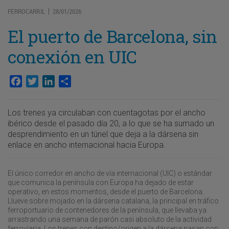
FERROCARRIL
28/01/2026
|
El puerto de Barcelona, sin
conexión en UIC
Facebook
Twitter
LinkedIn
Compartir
Los trenes ya circulaban con cuentagotas por el ancho
ibérico desde el pasado día 20, a lo que se ha sumado un
desprendimiento en un túnel que deja a la dársena sin
enlace en ancho internacional hacia Europa.
El único corredor en ancho de vía internacional (UIC) o estándar
que comunica la península con Europa ha dejado de estar
operativo, en estos momentos, desde el puerto de Barcelona.
Llueve sobre mojado en la dársena catalana, la principal en tráfico
ferroportuario de contenedores de la península, que llevaba ya
arrastrando una semana de parón casi absoluto de la actividad
ferroviaria. Los trenes con destino/origen a la dársena pasan con