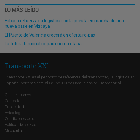
LO MÁS LEÍDO
Fribasa refuerza su logística con la puesta en marcha de una
nueva base en Vizcaya
El Puerto de Valencia crecerá en oferta ro-pax
La futura terminal ro-pax quema etapas
Transporte XXI
Transporte XXI es el periódico de referencia del transporte y la logística en
España, perteneciente al Grupo XXI de Comunicación Empresarial.
Quienes somos
Contacto
Publicidad
Aviso legal
Condiciones de uso
Política de cookies
Mi cuenta