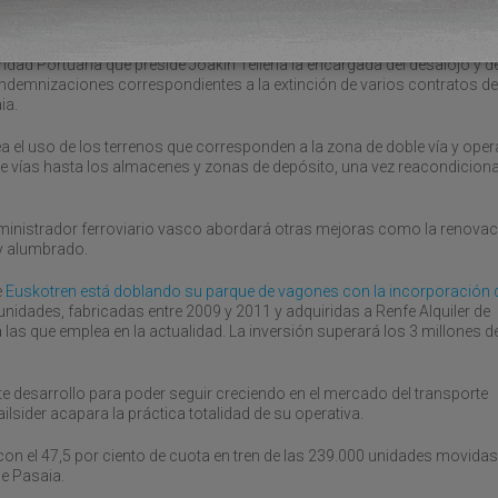
.
caciones del puerto de Pasaia con uso de almacén y residencial. El conv
dad Portuaria que preside Joakin Telleria la encargada del desalojo y d
indemnizaciones correspondientes a la extinción de varios contratos de
ia.
 el uso de los terrenos que corresponden a la zona de doble vía y oper
o de vías hasta los almacenes y zonas de depósito, una vez reacondicion
ministrador ferroviario vasco abordará otras mejoras como la renovac
, y alumbrado.
e
Euskotren está doblando su parque de vagones con la incorporación 
 unidades, fabricadas entre 2009 y 2011 y adquiridas a Renfe Alquiler de
 las que emplea en la actualidad. La inversión superará los 3 millones d
 desarrollo para poder seguir creciendo en el mercado del transporte
sider acapara la práctica totalidad de su operativa.
on el 47,5 por ciento de cuota en tren de las 239.000 unidades movidas
de Pasaia.