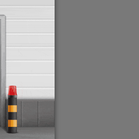
ancho
ntre
ancia)
iones
ramo
l
 de
ajo la
os 150
da que
esvío
erda
ara su
enes y
a vía