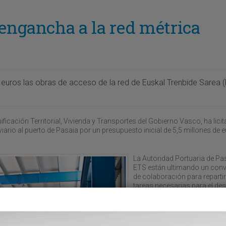
 engancha a la red métrica
e euros las obras de acceso de la red de Euskal Trenbide Sarea 
ficación Territorial, Vivienda y Transportes del Gobierno Vasco, ha licit
ario al puerto de Pasaia por un presupuesto inicial de 5,5 millones de 
La Autoridad Portuaria de Pa
ETS están ultimando un con
de colaboración para repartir
tareas necesarias para el des
tir
de los trabajos, así como pa
preparar la futura explotación
nueva infraestructura de
interconexión entre el modo