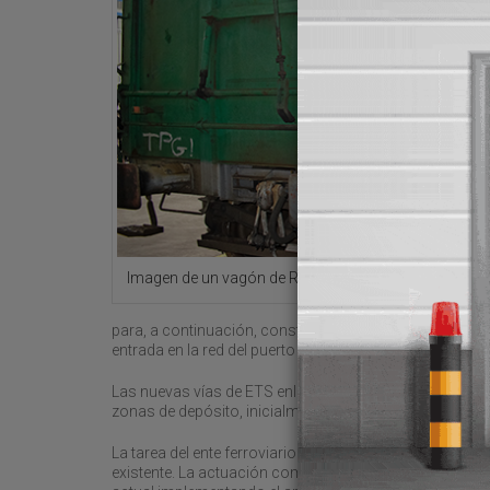
Imagen de un vagón de Railsider en las instalaciones
para, a continuación, construir una doble vía de ETS, 
entrada en la red del puerto o para su incorporación a l
Las nuevas vías de ETS enlazarán con el actual trazado
zonas de depósito, inicialmente en el muelle Buenavista
La tarea del ente ferroviario vasco contempla incorporar
existente. La actuación comprende el enlace y definició