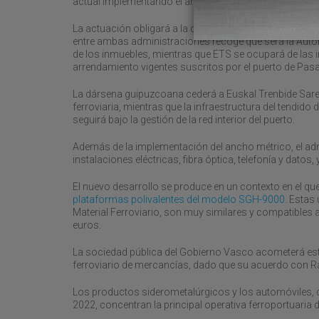
actual implementando el ancho métrico e internacional
La actuación obligará a la demolición de algunas edifi
entre ambas administraciones recoge que será la Autori
de los inmuebles, mientras que ETS se ocupará de las 
arrendamiento vigentes suscritos por el puerto de Pasa
La dársena guipuzcoana cederá a Euskal Trenbide Sarea
ferroviaria, mientras que la infraestructura del tendid
seguirá bajo la gestión de la red interior del puerto.
Además de la implementación del ancho métrico, el ad
instalaciones eléctricas, fibra óptica, telefonía y datos
El nuevo desarrollo se produce en un contexto en el qu
plataformas polivalentes del modelo SGH-9000
. Estas
Material Ferroviario, son muy similares y compatibles a
euros.
La sociedad pública del Gobierno Vasco acometerá este
ferroviario de mercancías, dado que su acuerdo con Rail
Los productos siderometalúrgicos y los automóviles, c
2022, concentran la principal operativa ferroportuaria 