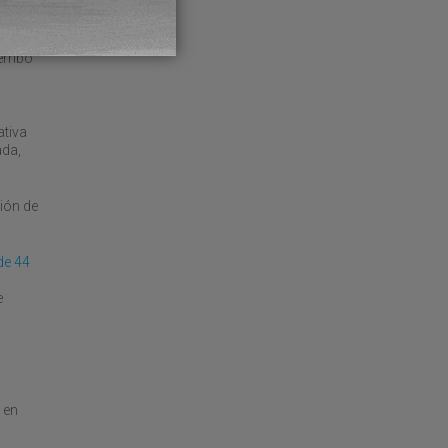
enio
erribo
ativa
ada,
ión de
de 44
e
 en