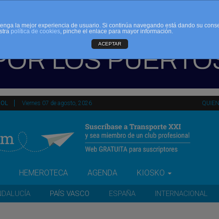
d tenga la mejor experiencia de usuario. Si continúa navegando está dando su cons
stra
política de cookies
, pinche el enlace para mayor información.
ACEPTAR
ÑOL
Viernes 07 de agosto, 2026
QUIE
HEMEROTECA
AGENDA
KIOSKO
NDALUCÍA
PAÍS VASCO
ESPAÑA
INTERNACIONAL