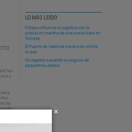
LO MÁS LEÍDO
Fribasa refuerza su logística con la
puesta en marcha de una nueva base en
Vizcaya
El Puerto de Valencia crecerá en oferta
(ETS)
ro-pax
HI Logistics expande su negocio de
paquetería urbana
ado las
euros y
saia y
venio
se las
arrollo
ra
 de la