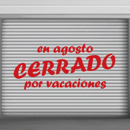
marítimo y el ferroviario en 
métrico.
La actual línea de Euskotren e
San Sebastián y Hendaya (Fr
discurre, junto a las instalac
del puerto de Pasaia, en un t
descubierto, entre la salida de
soterramiento de la estación
Herrera y la entrada al túnel b
antigua carretera N-1, de un
metros de longitud aproxima
facilita la conexión.
 de Algeposa en el puerto de Pasaia.
En este tramo arrancará el d
en una sola vía hacia la izqui
que posibilite a las composiciones ferroviarias maniobrar y prepararse p
a red ferroviaria vasca.
 existente en el propio puerto de Pasaia y que discurre hasta los almac
.
 el ancho métrico con un tercer hilo sobre la infraestructura ferroviaria
n de las nuevas vías de conexión y maniobra de ETS, y la renovación de l