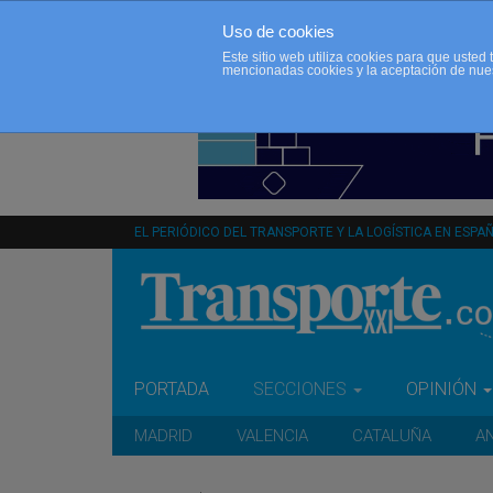
Uso de cookies
Este sitio web utiliza cookies para que uste
mencionadas cookies y la aceptación de nue
EL PERIÓDICO DEL TRANSPORTE Y LA LOGÍSTICA EN ESPA
PORTADA
SECCIONES
OPINIÓN
MADRID
VALENCIA
CATALUÑA
A