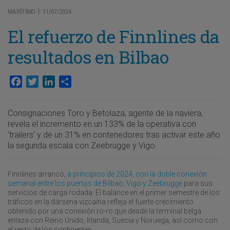
MARÍTIMO
11/07/2024
|
El refuerzo de Finnlines da
resultados en Bilbao
Facebook
Twitter
LinkedIn
Compartir
Consignaciones Toro y Betolaza, agente de la naviera,
revela el incremento en un 133% de la operativa con
‘trailers’ y de un 31% en contenedores tras activar este año
la segunda escala con Zeebrugge y Vigo.
Finnlines arrancó,
a principios de 2024, con la doble conexión
semanal entre los puertos de Bilbao, Vigo y Zeebrugge
para sus
servicios de carga rodada. El balance en el primer semestre de los
tráficos en la dársena vizcaína refleja el fuerte crecimiento
obtenido por una conexión ro-ro que desde la terminal belga
enlaza con Reino Unido, Irlanda, Suecia y Noruega, así como con
el resto de los continentes.