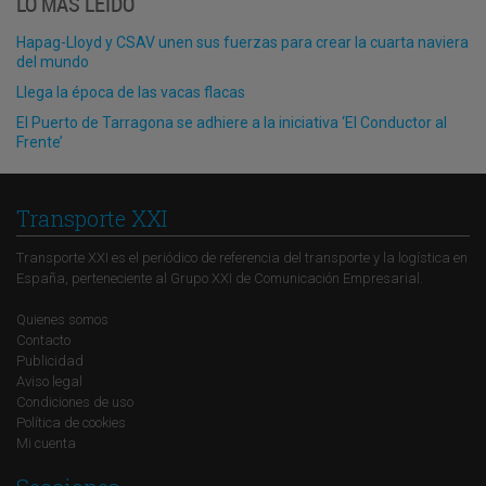
LO MÁS LEÍDO
Hapag-Lloyd y CSAV unen sus fuerzas para crear la cuarta naviera
del mundo
Llega la época de las vacas flacas
El Puerto de Tarragona se adhiere a la iniciativa ‘El Conductor al
Frente’
Transporte XXI
Transporte XXI es el periódico de referencia del transporte y la logística en
España, perteneciente al Grupo XXI de Comunicación Empresarial.
Quienes somos
Contacto
Publicidad
Aviso legal
Condiciones de uso
Política de cookies
Mi cuenta