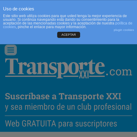
Uso de cookies
Este sitio web utiliza cookies para que usted tenga la mejor experiencia de
usuario. Si continúa navegando está dando su consentimiento para la
aceptación de las mencionadas cookies y la aceptación de nuestra
política de
cookies
, pinche el enlace para mayor información.
plugin cookies
ACEPTAR
QUIENES SOMOS
CONTACTO
PUBLICIDAD
ACCEDER
Conmutar
navegación