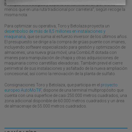
bodegas entre Bélgica y España contamina un 27 por ciento
menos que en una ruta tradicional por carretera”, según recoge la
misma nota.
Para optimizar su operativa, Toro y Betolaza proyecta un
desembolso de más de 8,5 millones en instalaciones y
maquinaria
, que se suma al esfuerzo inversor de los últimos años.
El presupuesto se dirige a la compra de grúas puente con imanes,
incluyendo
software
especializado para gestión y optimización de
almacenes, una nueva grúa móvil, una CombiLift dotada con
imanes para manipulación de chapa y otras adquisiciones de
maquinaria como carretillas elevadoras. También prevé el cierre
perimetral de sus instalaciones y asfaltado de la nueva ampliación
concesional, así como la renovación de la planta de sulfato.
Consignaciones Toro y Betolaza, que participa en el
proyecto
europeo AutoMoTIF
, dispone de una terminal multipropósito que
cuenta con una superficie de casi 250.000 metros cuadrados, una
zona adicional disponible de 60.000 metros cuadrados y un área
de almacenaje de 55.000 metros cuadrados.