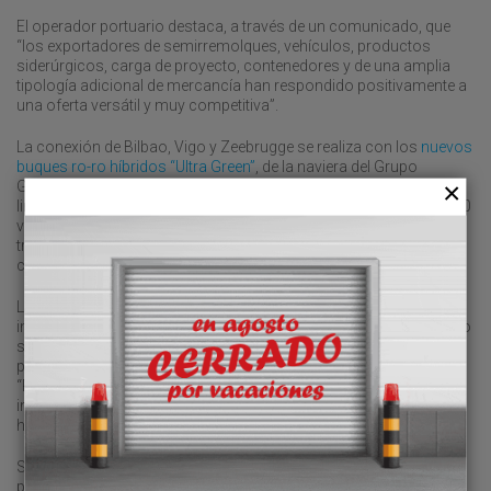
El operador portuario destaca, a través de un comunicado, que
“los exportadores de semirremolques, vehículos, productos
siderúrgicos, carga de proyecto, contenedores y de una amplia
tipología adicional de mercancía han respondido positivamente a
una oferta versátil y muy competitiva”.
La conexión de Bilbao, Vigo y Zeebrugge se realiza con los
nuevos
buques ro-ro híbridos “Ultra Green”
, de la naviera del Grupo
Grimaldi, que tienen una capacidad de transporte de 5.800 metros
lineales cada una, con capacidad de hasta 420 remolques o 2.500
vehículos nuevos, y que también están diseñados para
transportar cualquier tipo de mercancía general, así como
componentes eólicos, como palas de aerogeneradores.
Los tres buques gemelos “Finneco I”, “Finneco II” y “Finneco III”
incorporan baterías de litio para maniobras y estancia en el puerto
sin emisiones, 600 metros cuadrados de paneles solares para
producir electricidad sostenible para su uso a bordo, sistemas
“Promas Lite” para aumentar la eficiencia energética y un
innovador procedimiento de lubricación para optimizar la
hidrodinámica, entre otros elementos.
Su contribución al ahorro de emisiones en la operativa logística
posibilita que, por ejemplo, “un remolque transportado en sus