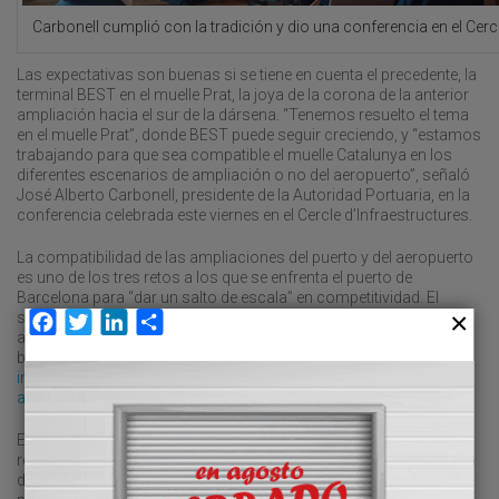
Carbonell cumplió con la tradición y dio una conferencia en el Cercl
Las expectativas son buenas si se tiene en cuenta el precedente, la
terminal BEST en el muelle Prat, la joya de la corona de la anterior
ampliación hacia el sur de la dársena. “Tenemos resuelto el tema
en el muelle Prat”, donde BEST puede seguir creciendo, y “estamos
trabajando para que sea compatible el muelle Catalunya en los
diferentes escenarios de ampliación o no del aeropuerto”, señaló
José Alberto Carbonell, presidente de la Autoridad Portuaria, en la
conferencia celebrada este viernes en el Cercle d’Infraestructures.
La compatibilidad de las ampliaciones del puerto y del aeropuerto
es uno de los tres retos a los que se enfrenta el puerto de
Barcelona para “dar un salto de escala” en competitividad. El
segundo, como no podía ser de otra forma, son los pendientes
Facebook
Twitter
LinkedIn
Compartir
accesos terrestres, ferroviarios y viarios, proyecto “que va en
buena línea”. El grupo de trabajo
para la financiación de esta
infraestructura, que estará integrado por todas las
administraciones participantes,
se constituirá el 4 de abril.
El tercer hándicap es la falta de calado. El responsable portuario
reconoció que se ha perdido puntualmente alguna primera escala
de una línea por falta de calado, “lo que no nos podemos