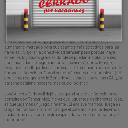
permitir”. La Autoridad Portuaria prevé contar con los permisos
medioambientales para comenzar las obras de dragado entre
finales de 2026 y principios de 2027. Además de dar respuesta a
estos tres retos y de la eficiencia operativa, la competitividad de la
dársena catalana pasa por la complicidad con el entorno, la
seguridad, la innovación y la transición energética.
“Los clientes nos piden sobre todo competitividad y conectividad”.
Y en conectividad “lo que podemos hacer como puerto es
aumentar el mercado para que seamos más atractivos para las
navieras”. Mejorar la conectividad también pasa porque “haya
espacios logísticos grandes donde se puedan instalar clientes
con capacidad de negociar con las navieras”, como Mango,
Decathlon o Lidl, que tienen sus
hubs
de distribución para el sur de
Europa en Barcelona. Con el cartel prácticamente ‘completo’ (98
por ciento) colgado en la Zona de Actividades Logísticas (ZAL), la
dársena catalana necesita más suelo logístico.
José Alberto Carbonell dejó claro que el puerto de Barcelona no
compite con Tánger Med, “no es que juguemos en diferentes ligas,
es que jugamos un juego diferente”. El enclave marroquí juega en
la liga del transbordo, mientras que el catalán, “aunque debemos
cuidar a las navieras, nuestra espina dorsal es el importador y el
exportador”.