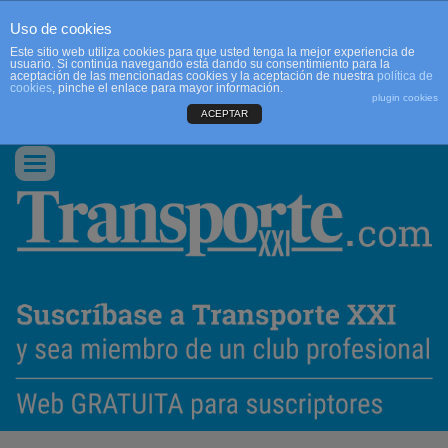
Uso de cookies
Este sitio web utiliza cookies para que usted tenga la mejor experiencia de
usuario. Si continúa navegando está dando su consentimiento para la
aceptación de las mencionadas cookies y la aceptación de nuestra
política de
cookies
, pinche el enlace para mayor información.
plugin cookies
ACEPTAR
QUIENES SOMOS
CONTACTO
PUBLICIDAD
ACCEDER
Conmutar
navegación