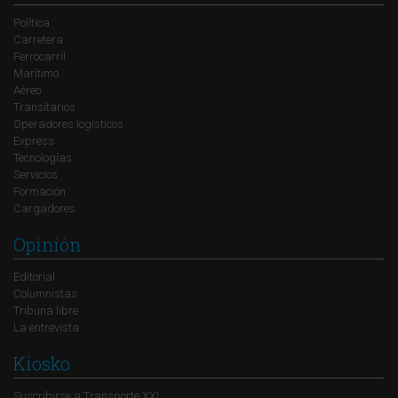
Política
Carretera
Ferrocarril
Marítimo
Aéreo
Transitarios
Operadores logísticos
Express
Tecnologías
Servicios
Formación
Cargadores
Opinión
Editorial
Columnistas
Tribuna libre
La entrevista
Kiosko
Suscribirse a Transporte XXI