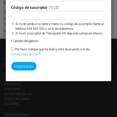
LO MÁS LEÍDO
Código de suscriptor
(1) (2)
El Puerto de Valencia crecerá en oferta ro-pax
Renfe ofrece la compra de slots por plataformas en su red
multicliente entre Valencia y Madrid-Abroñigal
Si no recuerda o no tiene a mano su código de suscriptor llame al
teléfono 944 400 000 y se lo recordaremos.
Nuevo plazo para los accesos ferroviarios al puerto de Barcelona
Si no es suscriptor de Transporte XXI deje este campo en blanco.
* Campo obligatorio
Transporte XXI
Por favor indique que ha leído y está de acuerdo con las
*
Condiciones de Uso
Transporte XXI es el periódico de referencia del transporte y la logística en
España, perteneciente al Grupo XXI de Comunicación Empresarial.
Quienes somos
Contacto
Publicidad
Aviso legal
Condiciones de uso
Política de cookies
Mi cuenta
Secciones