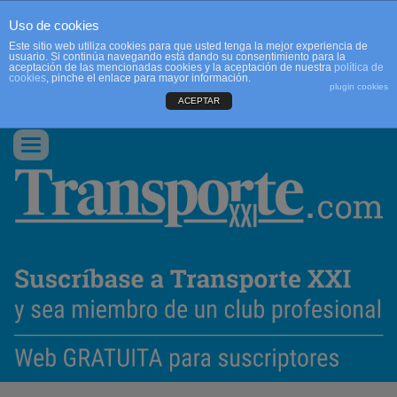
Uso de cookies
Este sitio web utiliza cookies para que usted tenga la mejor experiencia de
usuario. Si continúa navegando está dando su consentimiento para la
aceptación de las mencionadas cookies y la aceptación de nuestra
política de
cookies
, pinche el enlace para mayor información.
plugin cookies
ACEPTAR
QUIENES SOMOS
CONTACTO
PUBLICIDAD
ACCEDER
Conmutar
navegación