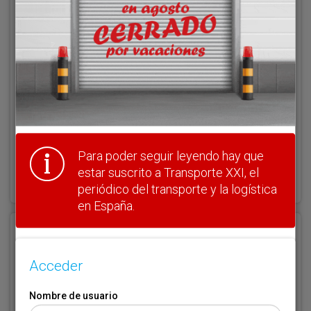
Nombre de usuario
Clave
Para poder seguir leyendo hay que
¿Olvidó su clave?
estar suscrito a Transporte XXI, el
Haga clic aquí para recuperarla.
periódico del transporte y la logística
en España.
Registrarse
Acceder
Nombre de usuario (elija un nombre)
*
Nombre de usuario