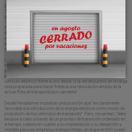
En la misma dirección, desde Fenadismer también constatan que
“a efectos fiscales el HVO tributa exactamente igual que el diésel,
pese a la indudable mejora medioambiental que representa”.
Por ello, demandan al Gobierno español medidas para potenciar
dicho biocombustible “en vez de decantarse, como hasta ahora,
exclusivamente en la movilidad eléctrica, pese al brutal coste
económico de inversiones y renovación de flotas que ello
supondrá”.
La asociación, que preside Julio Villaescusa, defiende una
transición energética hacia la movilidad eléctrica “realista y
económicamente viable, ya que, a día de hoy, ni los transportistas
pueden asumir el coste que representa la adquisición de un
vehículo eléctrico frente a uno diésel, ni la red de puntos de recarga
está preparada para hacer frente a una renovación amplia de la
actual flota de transporte por carretera”.
Desde Fenadismer muestran una posición que “es claramente
favorable a la introducción de la energía eléctrica como modo de
propulsión de los vehículos de transporte”. Pero, recuerdan, “debe
llevarse a cabo a través de un proceso de transición ordenado en
el tiempo, realista en cuanto a su implantación y su desarrollo y
rentable para las empresas transportistas, en el que el HVO puede