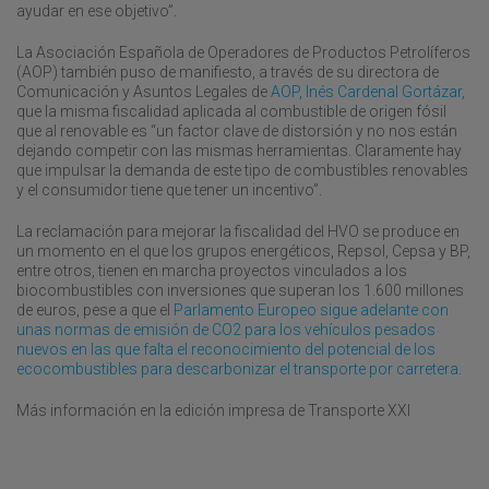
ayudar en ese objetivo”.
La Asociación Española de Operadores de Productos Petrolíferos
(AOP) también puso de manifiesto, a través de su directora de
Comunicación y Asuntos Legales de
AOP, Inés Cardenal Gortázar,
que la misma fiscalidad aplicada al combustible de origen fósil
que al renovable es “un factor clave de distorsión y no nos están
dejando competir con las mismas herramientas. Claramente hay
que impulsar la demanda de este tipo de combustibles renovables
y el consumidor tiene que tener un incentivo”.
La reclamación para mejorar la fiscalidad del HVO se produce en
un momento en el que los grupos energéticos, Repsol, Cepsa y BP,
entre otros, tienen en marcha proyectos vinculados a los
biocombustibles con inversiones que superan los 1.600 millones
de euros, pese a que el
Parlamento Europeo sigue adelante con
unas normas de emisión de CO2 para los vehículos pesados
nuevos en las que falta el reconocimiento del potencial de los
ecocombustibles para descarbonizar el transporte por carretera
.
Más información en la edición impresa de Transporte XXI