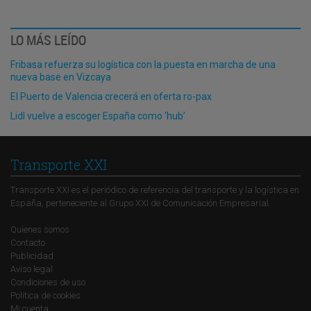
LO MÁS LEÍDO
Fribasa refuerza su logística con la puesta en marcha de una
nueva base en Vizcaya
El Puerto de Valencia crecerá en oferta ro-pax
Lidl vuelve a escoger España como ‘hub’
Transporte XXI
Transporte XXI es el periódico de referencia del transporte y la logística en
España, perteneciente al Grupo XXI de Comunicación Empresarial.
Quienes somos
Contacto
Publicidad
Aviso legal
Condiciones de uso
Política de cookies
Mi cuenta