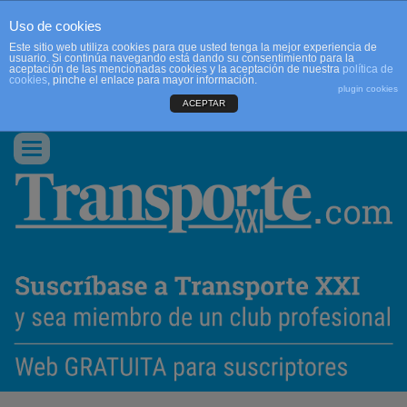
Uso de cookies
Este sitio web utiliza cookies para que usted tenga la mejor experiencia de
usuario. Si continúa navegando está dando su consentimiento para la
aceptación de las mencionadas cookies y la aceptación de nuestra
política de
cookies
, pinche el enlace para mayor información.
plugin cookies
ACEPTAR
QUIENES SOMOS
CONTACTO
PUBLICIDAD
ACCEDER
Conmutar
navegación