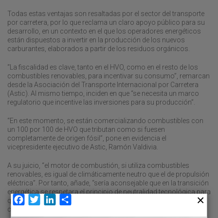
Todas estas ventajas son resaltadas por el sector del transporte
por carretera, por lo que reclama un claro apoyo público para su
desarrollo, en un contexto en el que los operadores energéticos
están dispuestos a invertir en la producción de los nuevos
carburantes, elaborados a partir de los residuos orgánicos.
“La fiscalidad es clave, tanto en el HVO, como en el resto de los
combustibles renovables, para incentivar su consumo”, remarcan
desde la Asociación del Transporte Internacional por Carretera
(Astic). Al mismo tiempo, inciden en que “se necesita un marco
regulatorio que incentive las inversiones para su producción”.
“En este momento, se están comercializando combustibles con
un 100 por 100 de HVO que tributan como si fuesen
completamente de origen fósil”, pone en evidencia el
vicepresidente ejecutivo de Astic, Ramón Valdivia.
A su juicio, “el motor de combustión, si utiliza combustibles
renovables, es igual de climáticamente neutro que el de propulsión
eléctrica”. Por tanto, añade, “sería aconsejable que en la transición
energética se respetara el principio de neutralidad tecnológica para
Facebook
Twitter
LinkedIn
Compartir
que cada operador eligiera la energía sostenible que más le
convenga, incluyendo los combustibles renovables”.