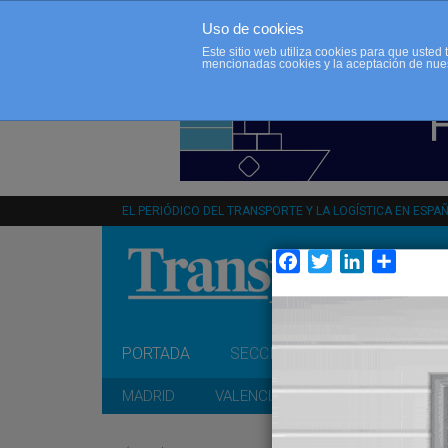
Uso de cookies
Este sitio web utiliza cookies para que uste
mencionadas cookies y la aceptación de nue
EL PERIÓDICO DEL TRANSPORTE Y LA LOGÍSTICA EN ESPA
Facebook
Twitter
LinkedIn
Compar
PORTADA
SECCIONES
OPINIÓN
MADRID
VALENCIA
CATALUÑA
A