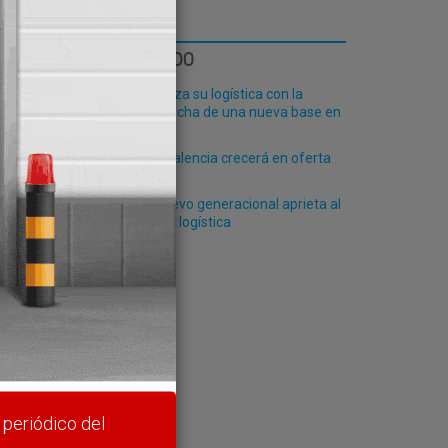
a
LO MÁS LEÍDO
Fribasa refuerza su logística con la
puesta en marcha de una nueva base en
Vizcaya
El Puerto de Valencia crecerá en oferta
rminal
ro-pax
La falta de relevo generacional aprieta al
transporte y la logística
rte y
 periódico del