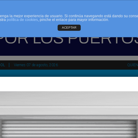
d tenga la mejor experiencia de usuario. Si continúa navegando está dando su cons
stra
política de cookies
, pinche el enlace para mayor información.
ACEPTAR
ÑOL
Viernes 07 de agosto, 2026
QUIE
tir
HEMEROTECA
AGENDA
KIOSKO
NDALUCÍA
PAÍS VASCO
ESPAÑA
INTERNACIONAL