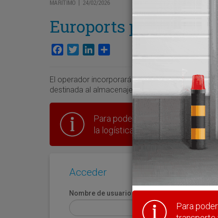
MARÍTIMO
24/02/2026
|
Euroports pide modifi
Facebook
Twitter
LinkedIn
Compartir
El operador incorporará 3.842 metros cuadrados
destinada al almacenaje y distribución de carga g
Para poder seguir leyendo hay que
la logística en España.
Acceder
Nombre de usuario
Para poder 
transporte 