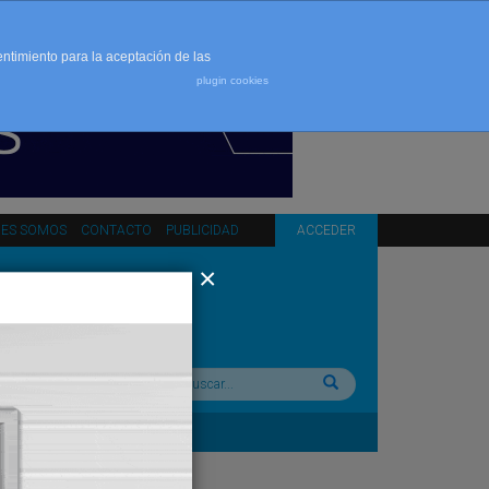
entimiento para la aceptación de las
plugin cookies
NES SOMOS
CONTACTO
PUBLICIDAD
ACCEDER
Buscar: