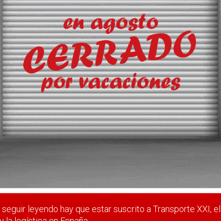
car su concesión en Tarragon
 que ya ocupa temporalmente en el muelle de Cantabria a su te
eneral, productos de papel y siderúrgicos.
 estar suscrito a Transporte XXI, el periódico del transpo
Registrarse
Nombre de usuario (elija un nombre)
*
seguir leyendo hay que estar suscrito a Transporte XXI, el
y la logística en España.