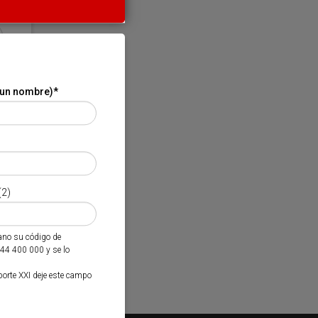
 un nombre)
*
(2)
mano su código de
944 400 000 y se lo
porte XXI deje este campo