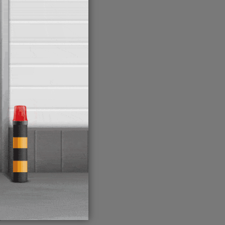
nistas,
neas de
 de
s
ar a
r con
ne
puesta
e
l plan
a
,