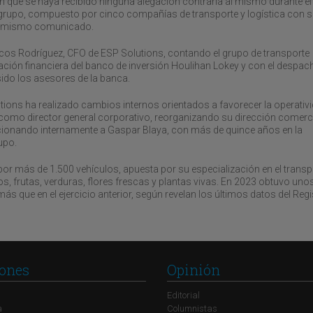
n que se haya recibido ninguna alegación contraria al mismo durante el
del grupo, compuesto por cinco compañías de transporte y logística con 
el mismo comunicado.
rcos Rodríguez, CFO de ESP Solutions, contando el grupo de transporte
ción financiera del banco de inversión Houlihan Lokey y con el despac
o los asesores de la banca.
ions ha realizado cambios internos orientados a favorecer la operativi
como director general corporativo, reorganizando su dirección comerc
cionando internamente a Gaspar Blaya, con más de quince años en la
upo.
or más de 1.500 vehículos, apuesta por su especialización en el transp
, frutas, verduras, flores frescas y plantas vivas. En 2023 obtuvo uno
ás que en el ejercicio anterior, según revelan los últimos datos del Regi
ones
Opinión
Editorial
a
Columnistas