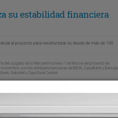
a su estabilidad financiera
dicial al proyecto para reestructurar su deuda de más de 100
e del Juzgado de lo Mercantil número 1 de Murcia del proyecto de
 noviembre, con las entidades bancarias de BBVA, CaixaBank y Bancaja
nk, Sabadell y Caja Rural Central.
El grupo murciano, controla
tir
desde 2022 por los fondos d
inversión Blantyre Capital y A
Capital, acordó un plan viabil
su negocio a corto y medio p
Entre sus medidas se incluy
inyección de casi 20 millones