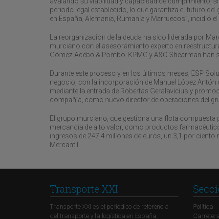
avalando su viabilidad y capacidad de cumplimiento, si
periodo legal establecido, lo que garantiza el futuro 
en España, Alemania, Rumanía y Marruecos”, incidió 
La reorganización de la deuda ha sido liderada por Ma
murciano con el asesoramiento experto en reestructura
Gómez-Acebo & Pombo. KPMG y A&O Shearman han sid
Durante este proceso y en los últimos meses, ESP Solut
negocio, con la incorporación de Manuel López Antón 
mediante la entrada de Robertas Geralavicius y promo
compañía, como nuevo director de operaciones del gr
El grupo murciano, que gestiona una flota compuesta p
mercancía de alto valor, como productos farmacéuticos
ingresos de 247,4 millones de euros, un 3,1 por ciento m
Mercantil.
Transporte XXI
Secci
Transporte XXI es el periódico de referencia
Política
del transporte y la logística en España,
Carreter