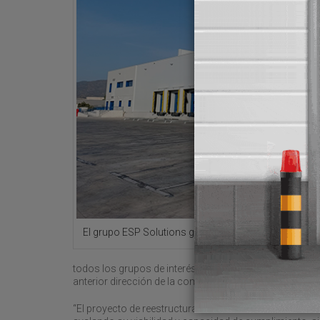
El grupo ESP Solutions gestiona más de 1.500 cami
todos los grupos de interés, acreedores, clientes, empl
anterior dirección de la compañía del corto al largo p
“El proyecto de reestructuración de deuda ha sido valid