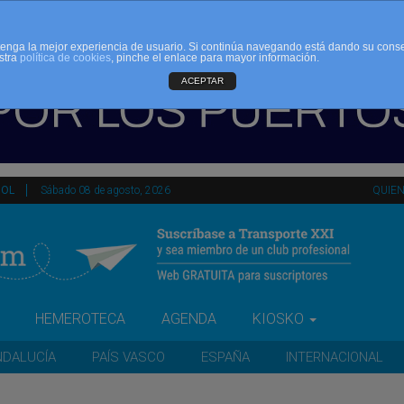
d tenga la mejor experiencia de usuario. Si continúa navegando está dando su cons
stra
política de cookies
, pinche el enlace para mayor información.
ACEPTAR
ÑOL
Sábado 08 de agosto, 2026
QUIE
HEMEROTECA
AGENDA
KIOSKO
NDALUCÍA
PAÍS VASCO
ESPAÑA
INTERNACIONAL