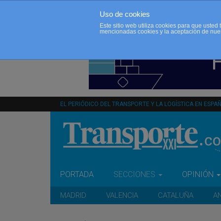
Uso de cookies
Este sitio web utiliza cookies para que uste
mencionadas cookies y la aceptación de nue
EL PERIÓDICO DEL TRANSPORTE Y LA LOGÍSTICA EN ESPA
PORTADA
SECCIONES
OPINIÓN
MADRID
VALENCIA
CATALUÑA
A