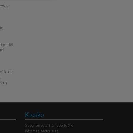
sedes
ho
dad del
ial
orte de
s
stro
Kiosko
Suscribirse a Transporte XXI
Informes sectoriales