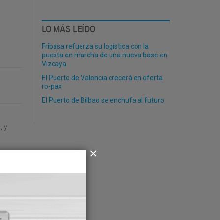
LO MÁS LEÍDO
Fribasa refuerza su logística con la
puesta en marcha de una nueva base en
Vizcaya
El Puerto de Valencia crecerá en oferta
ro-pax
El Puerto de Bilbao se enchufa al futuro
, y
do
e
vior
idad de
lazo.
ó una
 de