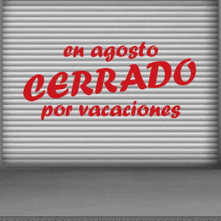
euros por parte de sus accio
y el apoyo de la banca con lí
circulante y con una
reestructuración de su deuda
más de 100 millones de euro
hasta 2032.
Esta operación posibilita dot
ESP Solutions de la liquidez
necesaria para poder cumpli
su plan de expansión, que tie
entre sus próximos hitos, la
en marcha de su plataforma
logística de frío en Alhama d
Murcia
.
“La homologación judicial de
de reestructuración de deuda
ones.
representa una garantía de
estabilidad y continuidad par
eados y el mercado en general, al trasladar la deuda acumulada bajo la
lazo”, destaca ESP Solutions a través de un comunicado.
ado por el órgano jurisdiccional competente tras un exhaustivo análisis