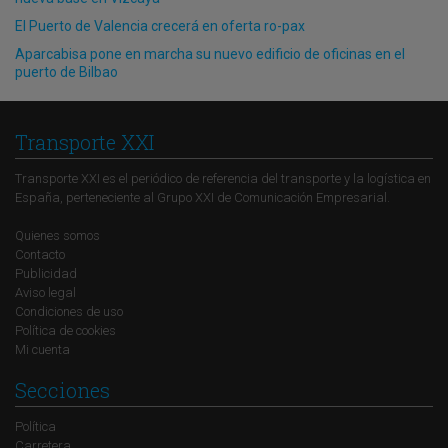
El Puerto de Valencia crecerá en oferta ro-pax
Aparcabisa pone en marcha su nuevo edificio de oficinas en el
puerto de Bilbao
Transporte XXI
Transporte XXI es el periódico de referencia del transporte y la logística en
España, perteneciente al Grupo XXI de Comunicación Empresarial.
Quienes somos
Contacto
Publicidad
Aviso legal
Condiciones de uso
Política de cookies
Mi cuenta
Secciones
Política
Carretera