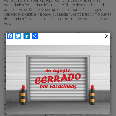
Así lo constata la participación conjunta de CSP Spain y las
Autoridades Portuarias de Valencia y Bilbao dentro del estand
corporativo de Cosco Shipping. Esta colaboración subraya la
capacidad logística y el papel que juega nuestro país como puerta
de entrada a Europa para los flujos comerciales procedentes de
Asia.
Las tres entidades han querido destacar la fortaleza de una red
Facebook
Twitter
LinkedIn
Compartir
integrada que combina la eficiencia de las terminales portuarias de
Valencia y Bilbao,
la conectividad ferroviaria de CSP Spain
y la
capacidad de enlace con los principales corredores europeos.
El puerto de Valencia
ha aprovechado el certamen para posicionar
su oferta para el mercado asiático, en un marco que considera
como la principal plataforma de conexión de empresas de todo el
mundo con el mercado chino. Su presidenta, Mar Chao, ha
mantenido encuentros de trabajo con las principales empresas
del sector logístico y con potenciales socios comerciales en Asia.
Chao se ha reunido con directivos de Cosco, Raminatrans China y
Pérez y Cía, entre otros.
La presencia del puerto de Bilbao, por su parte, se enmarca en su
estrategia de consolidación como la dársena de referencia en el
eje atlántico europeo y de fortalecimiento de relaciones
comerciales con Asia, especialmente con China, primer mercado