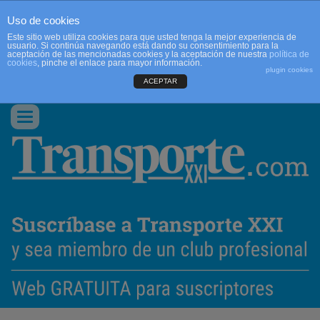
Uso de cookies
Este sitio web utiliza cookies para que usted tenga la mejor experiencia de
usuario. Si continúa navegando está dando su consentimiento para la
aceptación de las mencionadas cookies y la aceptación de nuestra
política de
cookies
, pinche el enlace para mayor información.
plugin cookies
ACEPTAR
QUIENES SOMOS
CONTACTO
PUBLICIDAD
ACCEDER
Conmutar
navegación