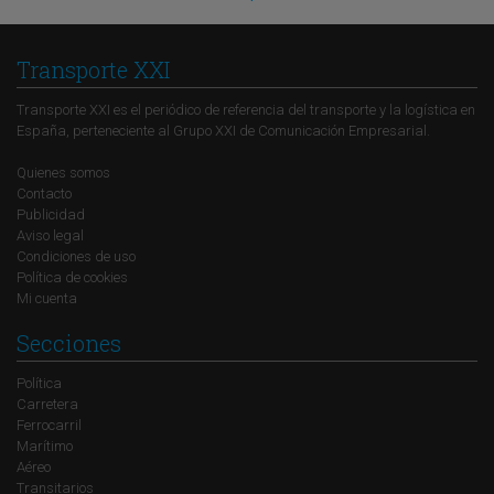
Transporte XXI
Transporte XXI es el periódico de referencia del transporte y la logística en
España, perteneciente al Grupo XXI de Comunicación Empresarial.
Quienes somos
Contacto
Publicidad
Aviso legal
Condiciones de uso
Política de cookies
Mi cuenta
Secciones
Política
Carretera
Ferrocarril
Marítimo
Aéreo
Transitarios