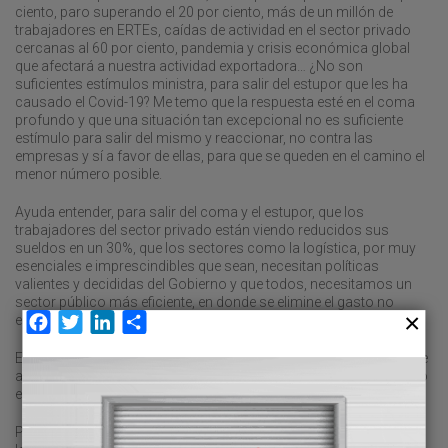
ciento, paro superando el 20 por ciento, más de un millón de
trabajadores en ERTEs, caídas de actividad en el sector privado
cercanas al 60 por ciento, pandemia y crisis económica global
que afectará a nuestra actividad exportadora… ¿No son
suficientes estímulos ministra, para salir del estupor que les ha
causado el Covid-19? Me temo que la respuesta esté en el coma
profundo y que una situación tan excepcional no es suficiente
estímulo para salir del mismo y reaccionar, no contra las
empresas y sí a favor de ellas, para que se queden en el camino el
menor número posible.
Ayuda entender, para salir del coma y el estupor, que los
trabajadores del sector privado están viendo reducidos sus
sueldos en un 30%, que los sectores como la logística, por muy
esenciales e imprescindibles que sean, necesitan políticas
valientes y decididas del Gobierno y que todos, necesitamos un
sector público más eficiente, en donde se elimine el gasto no
esencial.
Facebook
Twitter
LinkedIn
Compartir
Esto no va de ideologías ni de sector público o privado, esto va de
arrimar el hombro y de no estigmatizar a unos para obtener rédito
electoral en otros.
Predicar con el ejemplo siempre es muy recomendable y si tanto