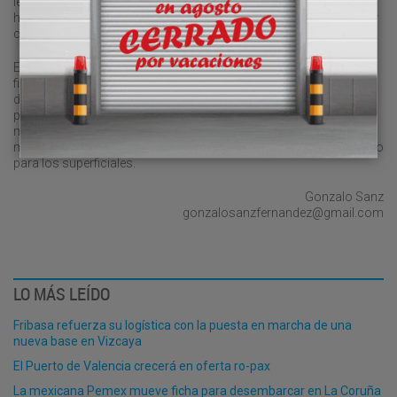
les gusta compararse con otros países, fíjense en los que lo han
hecho bien y copien, algunos gobiernos se han reducido el 20 por
ciento sus sueldos.
Esta crisis pone de manifiesto que aquellos con una situación
fiscal débil están en una situación más precaria y necesitan a los
demás para que les ayuden a salir del pozo. Pero no se puede
pedir mutualizar los riesgos, sin rigor y seriedad y las
manifestaciones de la portavoz el primero de mayo son de todo,
menos serias y rigurosas. La seriedad y el rigor es el último refugio
para los superficiales.
Gonzalo Sanz
gonzalosanzfernandez@gmail.com
LO MÁS LEÍDO
Fribasa refuerza su logística con la puesta en marcha de una
nueva base en Vizcaya
El Puerto de Valencia crecerá en oferta ro-pax
La mexicana Pemex mueve ficha para desembarcar en La Coruña