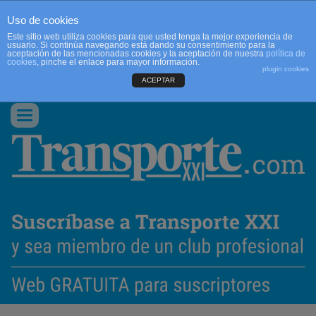
Uso de cookies
Este sitio web utiliza cookies para que usted tenga la mejor experiencia de
usuario. Si continúa navegando está dando su consentimiento para la
aceptación de las mencionadas cookies y la aceptación de nuestra
política de
cookies
, pinche el enlace para mayor información.
plugin cookies
ACEPTAR
QUIENES SOMOS
CONTACTO
PUBLICIDAD
ACCEDER
Conmutar
navegación