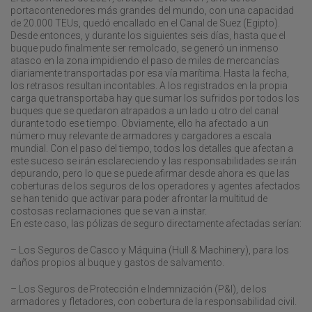
portacontenedores más grandes del mundo, con una capacidad
de 20.000 TEUs, quedó encallado en el Canal de Suez (Egipto).
Desde entonces, y durante los siguientes seis días, hasta que el
buque pudo finalmente ser remolcado, se generó un inmenso
atasco en la zona impidiendo el paso de miles de mercancías
diariamente transportadas por esa vía marítima. Hasta la fecha,
los retrasos resultan incontables. A los registrados en la propia
carga que transportaba hay que sumar los sufridos por todos los
buques que se quedaron atrapados a un lado u otro del canal
durante todo ese tiempo. Obviamente, ello ha afectado a un
número muy relevante de armadores y cargadores a escala
mundial. Con el paso del tiempo, todos los detalles que afectan a
este suceso se irán esclareciendo y las responsabilidades se irán
depurando, pero lo que se puede afirmar desde ahora es que las
coberturas de los seguros de los operadores y agentes afectados
se han tenido que activar para poder afrontar la multitud de
costosas reclamaciones que se van a instar.
En este caso, las pólizas de seguro directamente afectadas serían:
– Los Seguros de Casco y Máquina (Hull & Machinery), para los
daños propios al buque y gastos de salvamento.
– Los Seguros de Protección e Indemnización (P&I), de los
armadores y fletadores, con cobertura de la responsabilidad civil.