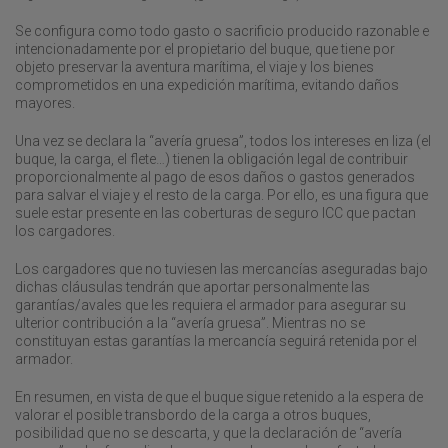
Se configura como todo gasto o sacrificio producido razonable e
intencionadamente por el propietario del buque, que tiene por
objeto preservar la aventura marítima, el viaje y los bienes
comprometidos en una expedición marítima, evitando daños
mayores.
Una vez se declara la “avería gruesa”, todos los intereses en liza (el
buque, la carga, el flete…) tienen la obligación legal de contribuir
proporcionalmente al pago de esos daños o gastos generados
para salvar el viaje y el resto de la carga. Por ello, es una figura que
suele estar presente en las coberturas de seguro ICC que pactan
los cargadores.
Los cargadores que no tuviesen las mercancías aseguradas bajo
dichas cláusulas tendrán que aportar personalmente las
garantías/avales que les requiera el armador para asegurar su
ulterior contribución a la “avería gruesa”. Mientras no se
constituyan estas garantías la mercancía seguirá retenida por el
armador.
En resumen, en vista de que el buque sigue retenido a la espera de
valorar el posible transbordo de la carga a otros buques,
posibilidad que no se descarta, y que la declaración de “avería