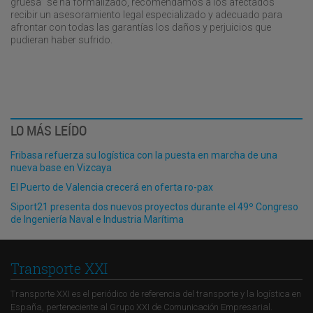
gruesa” se ha formalizado, recomendamos a los afectados
recibir un asesoramiento legal especializado y adecuado para
afrontar con todas las garantías los daños y perjuicios que
pudieran haber sufrido.
LO MÁS LEÍDO
Fribasa refuerza su logística con la puesta en marcha de una
nueva base en Vizcaya
El Puerto de Valencia crecerá en oferta ro-pax
Siport21 presenta dos nuevos proyectos durante el 49º Congreso
de Ingeniería Naval e Industria Marítima
Transporte XXI
Transporte XXI es el periódico de referencia del transporte y la logística en
España, perteneciente al Grupo XXI de Comunicación Empresarial.