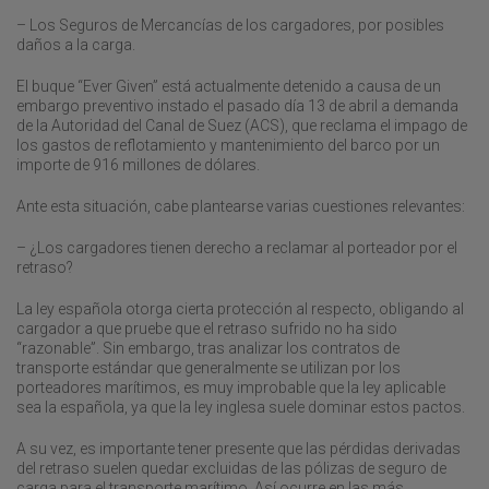
– Los Seguros de Mercancías de los cargadores, por posibles
daños a la carga.
El buque “Ever Given” está actualmente detenido a causa de un
embargo preventivo instado el pasado día 13 de abril a demanda
de la Autoridad del Canal de Suez (ACS), que reclama el impago de
los gastos de reflotamiento y mantenimiento del barco por un
importe de 916 millones de dólares.
Ante esta situación, cabe plantearse varias cuestiones relevantes:
– ¿Los cargadores tienen derecho a reclamar al porteador por el
retraso?
La ley española otorga cierta protección al respecto, obligando al
cargador a que pruebe que el retraso sufrido no ha sido
“razonable”. Sin embargo, tras analizar los contratos de
transporte estándar que generalmente se utilizan por los
porteadores marítimos, es muy improbable que la ley aplicable
sea la española, ya que la ley inglesa suele dominar estos pactos.
A su vez, es importante tener presente que las pérdidas derivadas
del retraso suelen quedar excluidas de las pólizas de seguro de
carga para el transporte marítimo. Así ocurre en las más