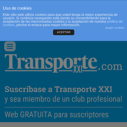
Uso de cookies
Este sitio web utiliza cookies para que usted tenga la mejor experiencia de
usuario. Si continúa navegando está dando su consentimiento para la
aceptación de las mencionadas cookies y la aceptación de nuestra
política de
cookies
, pinche el enlace para mayor información.
plugin cookies
ACEPTAR
QUIENES SOMOS
CONTACTO
PUBLICIDAD
ACCEDER
Conmutar
navegación