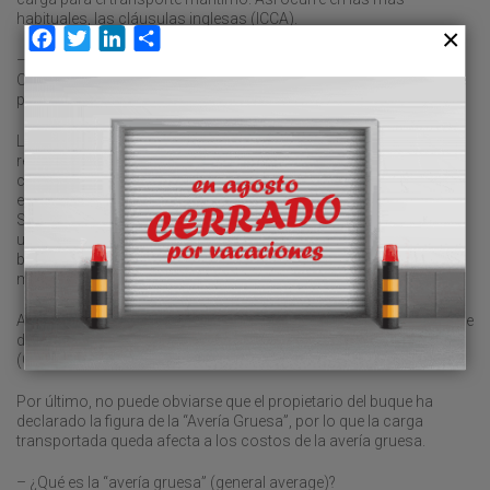
habituales, las cláusulas inglesas (ICCA).
Facebook
Twitter
LinkedIn
Compartir
– ¿Por qué la operadora del buque, Taiwan’s Evergreen Marine
Corp (EMC), no transborda la mercancía a otros barcos para que
pueda llegar a destino?
La respuesta a esta pregunta no es sencilla. A pesar de que los
representantes legales de dicha operadora están luchando para
conseguir los permisos oportunos y realizar los transbordos, a
efectos de los gastos reclamados por la Autoridad del Canal de
Suez, el buque y la mercancía transportada se entienden como
una única e indivisible entidad. Lo que conlleva que mientras el
buque esté arrestado en Egipto, lo estarán también sus
mercancías.
Además, para poder realizar el transbordo, el buque “Ever Given” se
debería desplazar desde el lago donde está atracado y arrestado
(Great Bitter Lake), hasta el puerto más cercano.
Por último, no puede obviarse que el propietario del buque ha
declarado la figura de la “Avería Gruesa”, por lo que la carga
transportada queda afecta a los costos de la avería gruesa.
– ¿Qué es la “avería gruesa” (general average)?