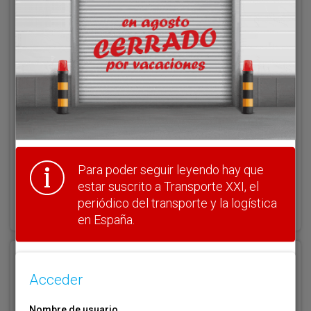
Acceder
Nombre de usuario
Clave
Para poder seguir leyendo hay que
estar suscrito a Transporte XXI, el
¿Olvidó su clave?
periódico del transporte y la logística
Haga clic aquí para recuperarla.
en España.
Registrarse
Acceder
Nombre de usuario (elija un nombre)
*
Nombre de usuario