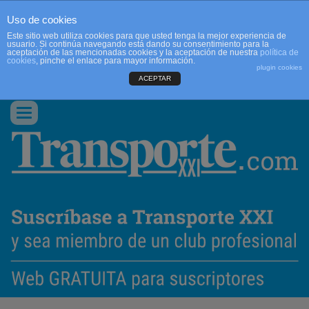
Uso de cookies
Este sitio web utiliza cookies para que usted tenga la mejor experiencia de
usuario. Si continúa navegando está dando su consentimiento para la
aceptación de las mencionadas cookies y la aceptación de nuestra
política de
cookies
, pinche el enlace para mayor información.
plugin cookies
ACEPTAR
QUIENES SOMOS
CONTACTO
PUBLICIDAD
ACCEDER
Conmutar
navegación