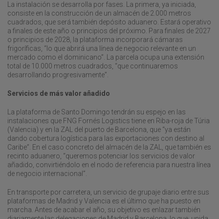
La instalación se desarrolla por fases. La primera, ya iniciada,
consiste en la construcción de un almacén de 2.000 metros
cuadrados, que será también depósito aduanero. Estará operativo
a finales de este año o principios del próximo. Para finales de 2027
o principios de 2028, la plataforma incorporará cámaras
frigoríficas, “lo que abrirá una línea de negocio relevante en un
mercado como el dominicano”. La parcela ocupa una extensión
total de 10.000 metros cuadrados, “que continuaremos
desarrollando progresivamente”.
Servicios de más valor añadido
La plataforma de Santo Domingo tendrán su espejo en las
instalaciones que FNG Fornés Logistics tiene en Riba-roja de Túria
(Valencia) y en la ZAL del puerto de Barcelona, que “ya están
dando cobertura logística para las exportaciones con destino al
Caribe”. En el caso concreto del almacén de la ZAL, que también es
recinto aduanero, “queremos potenciar los servicios de valor
añadido, convirtiéndolo en el nodo de referencia para nuestra línea
de negocio internacional”.
En transporte por carretera, un servicio de grupaje diario entre sus
plataformas de Madrid y Valencia es el último que ha puesto en
marcha. Antes de acabar el año, su objetivo es enlazar también
diariamente las delegaciones de Madrid y Barcelona, lo que, unida