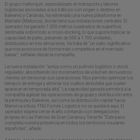
El grupo mallorquín, especializado en transporte y labores
logísticas asociadas a los tráficos con origen o destino en
Baleares y Canarias, ha estrenado una nueva plataforma en
Marratxí (Mallorca), donde tiene sus instalaciones centrales. El
operador ha ganado 1.000 metros cuadrados de superficie,
destinada sobre todo a cross-docking, lo que supone triplicar la
capacidad de palés, pasando de 500 a 1.700 unidades,
distribuidos en tres almacenes. Se trata de “un salto significativo
que nos posiciona de forma más competitiva en el mercado
balear”, señalan desde la compañía.
La nueva instalación “actúa como un pulmón logístico o stock
regulador, absorbiendo los incrementos de volumen de nuestros
clientes sin tensionar sus operaciones. Nos permite optimizar los
tiempos de entrega y eliminar los cuellos de botella que suelen
aparecer en temporada alta”. La capacidad ganada permitirá a la
compañía agilizar las operaciones de grupaje y distribución entre
la península y Baleares, así como la distribución capilar hacia
Menorca e Ibiza. FNG Fornés Logistics no se quedará aquí. El
operador espera cerrar el año contando con delegaciones
propias en Las Palmas de Gran Canaria y Tenerife: “Este paso
completa nuestra presencia en todos los territorios insulares
españoles”, añade.