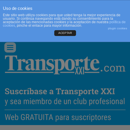
Uso de cookies
Este sitio web utiliza cookies para que usted tenga la mejor experiencia de
usuario. Si continúa navegando está dando su consentimiento para la
aceptación de las mencionadas cookies y la aceptación de nuestra
política de
cookies
, pinche el enlace para mayor información.
plugin cookies
ACEPTAR
QUIENES SOMOS
CONTACTO
PUBLICIDAD
ACCEDER
Conmutar
navegación