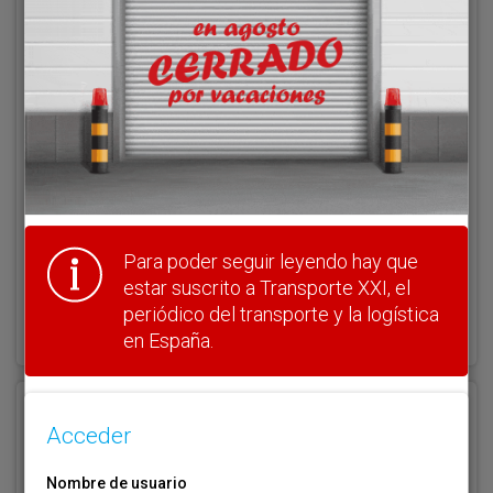
Acceder
Nombre de usuario
Clave
Para poder seguir leyendo hay que
estar suscrito a Transporte XXI, el
¿Olvidó su clave?
periódico del transporte y la logística
Haga clic aquí para recuperarla.
en España.
Registrarse
Acceder
Nombre de usuario (elija un nombre)
*
Nombre de usuario