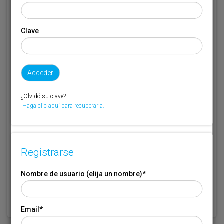
Email
*
Clave
Código de suscriptor
(1) (2)
Si no recuerda o no tiene a mano su código de suscriptor llame al
¿Olvidó su clave?
teléfono 944 400 000 y se lo recordaremos.
Haga clic aquí para recuperarla.
Si no es suscriptor de Transporte XXI deje este campo en blanco.
* Campo obligatorio
Registrarse
Por favor indique que ha leído y está de acuerdo con las
Condiciones
*
de Uso
Nombre de usuario (elija un nombre)
*
Email
*