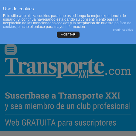
Uso de cookies
Este sitio web utiliza cookies para que usted tenga la mejor experiencia de
usuario. Si continúa navegando está dando su consentimiento para la
aceptación de las mencionadas cookies y la aceptación de nuestra
política de
cookies
, pinche el enlace para mayor información.
plugin cookies
ACEPTAR
QUIENES SOMOS
CONTACTO
PUBLICIDAD
ACCEDER
Conmutar
navegación