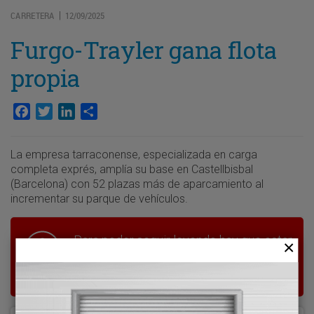
CARRETERA
12/09/2025
|
Furgo-Trayler gana flota
propia
Facebook
Twitter
LinkedIn
Compartir
La empresa tarraconense, especializada en carga
completa exprés, amplía su base en Castellbisbal
(Barcelona) con 52 plazas más de aparcamiento al
incrementar su parque de vehículos.
Para poder seguir leyendo hay que estar
suscrito a Transporte XXI, el periódico
del transporte y la logística en España.