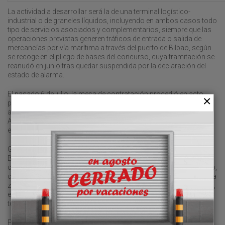
La actividad a desarrollar será la de una terminal logístico-
industrial o de graneles líquidos, incluyendo en ambos casos todo
tipo de servicios asociados y complementarios, siempre que las
operaciones previstas generen tráficos de entrada o salida de
mercancías por vía marítima a través del puerto de Bilbao, según
se recoge en el pliego de bases del concurso, cuya tramitación se
reanudó en junio tras quedar suspendida por la declaración del
estado de alarma.
El pasado 6 de julio, la mesa de contratación procedió en acto
público a la apertura de las proposiciones económicas. La
adjudicación podría tratarse en el próximo Consejo de
Administración de la Autoridad Portuaria de Bilbao, previsto para
el 29 de julio, una vez analizadas las propuestas presentadas.
GM Fuel Service, cuyo interés por desembarcar en el puerto de
Bilbao derivó en la convocatoria de este concurso, proyecta
construir una terminal de graneles líquidos. El operador petrolífero,
cuya área de influencia se desarrolla principalmente en el norte y la
zona del mediterráneo, solicita un plazo de concesión de 40 años,
el máximo previsto, y compromete un tráfico de 350.000
toneladas anuales.
Por su parte, Petronor, principal cliente de la dársena vasca,