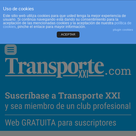
Uso de cookies
Este sitio web utiliza cookies para que usted tenga la mejor experiencia de
usuario. Si continúa navegando está dando su consentimiento para la
aceptación de las mencionadas cookies y la aceptación de nuestra
política de
cookies
, pinche el enlace para mayor información.
plugin cookies
ACEPTAR
QUIENES SOMOS
CONTACTO
PUBLICIDAD
ACCEDER
Conmutar
navegación