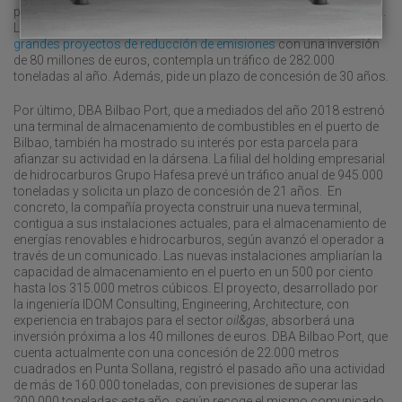
proyecta desarrollar en esta zona una terminal logístico-industrial.
La refinería, del grupo Repsol, que recientemente anunció
dos
grandes proyectos de reducción de emisiones
con una inversión
de 80 millones de euros, contempla un tráfico de 282.000
toneladas al año. Además, pide un plazo de concesión de 30 años.
Por último, DBA Bilbao Port, que a mediados del año 2018 estrenó
una terminal de almacenamiento de combustibles en el puerto de
Bilbao, también ha mostrado su interés por esta parcela para
afianzar su actividad en la dársena. La filial del holding empresarial
de hidrocarburos Grupo Hafesa prevé un tráfico anual de 945.000
toneladas y solicita un plazo de concesión de 21 años. En
concreto, la compañía proyecta construir una nueva terminal,
contigua a sus instalaciones actuales, para el almacenamiento de
energías renovables e hidrocarburos, según avanzó el operador a
través de un comunicado. Las nuevas instalaciones ampliarían la
capacidad de almacenamiento en el puerto en un 500 por ciento
hasta los 315.000 metros cúbicos. El proyecto, desarrollado por
la ingeniería IDOM Consulting, Engineering, Architecture, con
experiencia en trabajos para el sector
oil&gas
, absorberá una
inversión próxima a los 40 millones de euros. DBA Bilbao Port, que
cuenta actualmente con una concesión de 22.000 metros
cuadrados en Punta Sollana, registró el pasado año una actividad
de más de 160.000 toneladas, con previsiones de superar las
200.000 toneladas este año, según recoge el mismo comunicado.