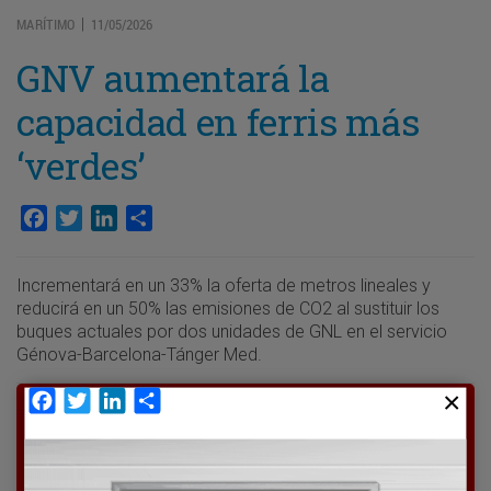
MARÍTIMO
11/05/2026
|
GNV aumentará la
capacidad en ferris más
‘verdes’
Facebook
Twitter
LinkedIn
Compartir
Incrementará en un 33% la oferta de metros lineales y
reducirá en un 50% las emisiones de CO2 al sustituir los
buques actuales por dos unidades de GNL en el servicio
Génova-Barcelona-Tánger Med.
Facebook
Twitter
LinkedIn
Compartir
Para poder seguir leyendo hay que estar
suscrito a Transporte XXI, el periódico
del transporte y la logística en España.