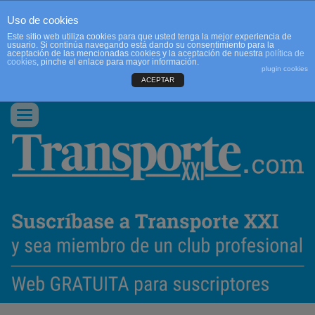
Uso de cookies
Este sitio web utiliza cookies para que usted tenga la mejor experiencia de
usuario. Si continúa navegando está dando su consentimiento para la
aceptación de las mencionadas cookies y la aceptación de nuestra
política de
cookies
, pinche el enlace para mayor información.
plugin cookies
ACEPTAR
QUIENES SOMOS
CONTACTO
PUBLICIDAD
ACCEDER
Conmutar
navegación