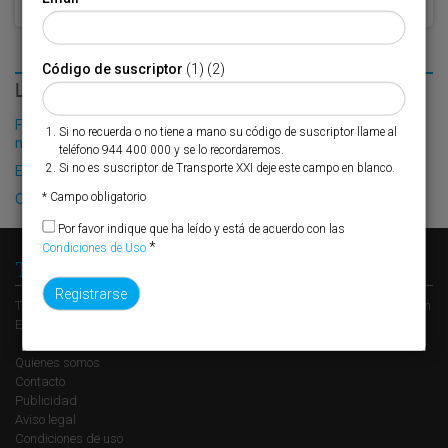
Código de suscriptor
(1) (2)
LO MÁS LEÍDO
Fribasa refuerza su logística con la puesta en marcha de una
Si no recuerda o no tiene a mano su código de suscriptor llame al
nueva base en Vizcaya
teléfono 944 400 000 y se lo recordaremos.
Si no es suscriptor de Transporte XXI deje este campo en blanco.
El Puerto de Valencia crecerá en oferta ro-pax
* Campo obligatorio
Ontime mejora su recarga
Por favor indique que ha leído y está de acuerdo con las
*
Condiciones de Uso
Transporte XXI
Transporte XXI es el periódico de referencia del transporte y la logística en
España, perteneciente al Grupo XXI de Comunicación Empresarial.
Quienes somos
Contacto
Publicidad
Aviso legal
Condiciones de uso