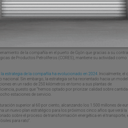
La terminal de Hafesa en Oc
(Toledo), DBA Ocaña
, “será 
eneral de Hafesa; y Álvaro Pérez,
realidad en 2025”, concreta
Guardamino. Estas instalaci
que añadirán 10.520 metros
pronto como se obtengan las autorizaciones administrativas necesarias
istrativa, porque en Castilla-La Mancha no están acostumbrados a este
enamiento de la compañía en el puerto de Gijón que gracias a su contra
icas de Productos Petrolíferos (CORES), mantiene su actividad como
,
la estrategia de la compañía ha evolucionado en 2024
. Inicialmente, el 
rio nacional. Sin embargo, la estrategia se ha reorientado hacia un mod
caciones en un radio de 250 kilómetros en torno a sus plantas de
ciencia, puesto que “hemos optado por priorizar calidad sobre cantida
e ocho estaciones de servicio.
uración superior al 60 por ciento, alcanzando los 1.500 millones de eu
ima un nuevo plan estratégico para los próximos cinco años que verá la 
nado sobre el proceso de transformación energética en el transporte, e
siles para rato”.