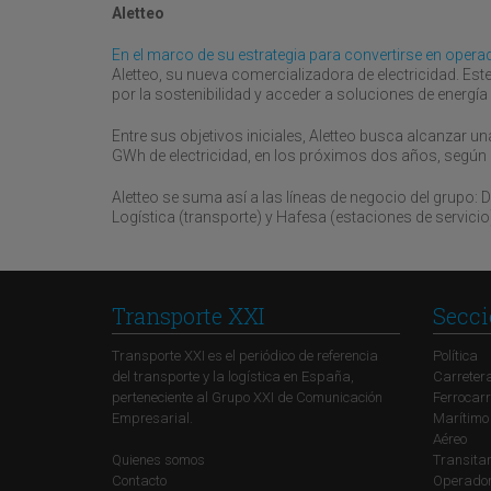
Aletteo
En el marco de su estrategia para convertirse en opera
Aletteo, su nueva comercializadora de electricidad. E
por la sostenibilidad y acceder a soluciones de energía
Entre sus objetivos iniciales, Aletteo busca alcanzar u
GWh de electricidad, en los próximos dos años, según 
Aletteo se suma así a las líneas de negocio del grupo
Logística (transporte) y Hafesa (estaciones de servicio
Transporte XXI
Secci
Transporte XXI es el periódico de referencia
Política
del transporte y la logística en España,
Carreter
perteneciente al Grupo XXI de Comunicación
Ferrocarr
Empresarial.
Marítimo
Aéreo
Quienes somos
Transitar
Contacto
Operadore