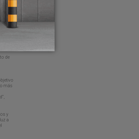
aña
una
ones,
. En
 tipo
to de
objetivo
elo más
d”,
ros y
luz a
l