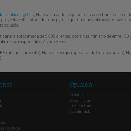
dor multienergético
, Hafesa ha dado un paso más con el lanzamiento d
ste proyecto está enfocado a las pymes que buscan optimizar costes, ap
 renovable.
na cartera aproximada de 5.000 clientes, con un suministro de entre 100 
afirma su responsable, Álvaro Pérez.
: DBA (almacenamiento), Hafesa Energía (operador de hidrocarburos), H
).
ones
Opinión
Editorial
a
Columnistas
il
Tribuna libre
La entrevista
ios
s logísticos