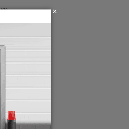
uerto
afesa ha
o para
de
y
na
0
da uno.
 seis
l
ort,
ición
s en el
a
a
eva
con
etera,
 y la