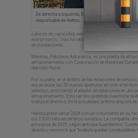
De derecha a izquierda, Diego Guardamino, director g
responsable de Aletteo.
cúbicos de capacidad, estarán listas para operar tan 
este proyecto, “nos ha retrasado mucho la parte admin
de instalaciones.
Mientras, Petróleos Asturianos, es una planta de almac
almacenamiento con Corporación de Reservas Estratég
depósito fiscal.
Por su parte, en el ámbito de las estaciones de servicio
era alcanzar las 30 nuevas aperturas en todo el territo
selectivo, priorizando el alquiler de estaciones en ubi
almacenamiento. Este cambio pretende maximizar la efi
matiza el directivo. En la actualidad, la firma dispone d
Hafesa prevé cerrar 2024 con un crecimiento en su fact
los 2.000 millones de litros vendidos. La compañía ult
principios de 2025, según anticipa Guardamino. Cuestio
directivo reconoce que “todavía quedan combustibles fó