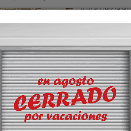
A su vez, en su terminal del p
tir
de Motril, DBA Motril Port, H
construido cuatro nuevos
descargadores multiproduct
camiones cisterna, capaces 
recepcionar gasoil, gasolina 
biodiésel, que cuentan con u
capacidad de descarga de 6
metros cúbicos por hora ca
La terminal dispone ahora de
descargadores en total.
Por su parte, en la terminal de
puerto de Ferrol, DBA Ferrol P
Hafesa prevé iniciar la demol
de las instalaciones existente
mes de eneros, según avanz
Guardamino. A partir de ahí, l
compañía construirá una nu
planta que será multimodal, 
acceso por tren, barco y carr
“optimizando la sostenibilidad
eficiencia operativa”.