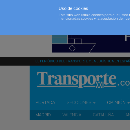
Uso de cookies
Este sitio web utiliza cookies para que uste
mencionadas cookies y la aceptación de nue
EL PERIÓDICO DEL TRANSPORTE Y LA LOGÍSTICA EN ESPA
PORTADA
SECCIONES
OPINIÓN
MADRID
VALENCIA
CATALUÑA
A