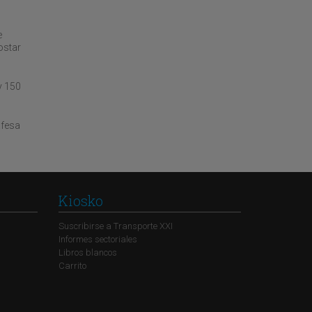
e
ostar
y 150
afesa
Kiosko
Suscribirse a Transporte XXI
Informes sectoriales
Libros blancos
Carrito