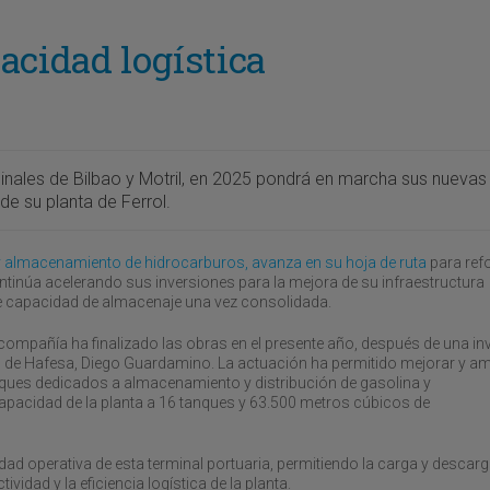
acidad logística
rminales de Bilbao y Motril, en 2025 pondrá en marcha sus nuevas
de su planta de Ferrol.
 almacenamiento de hidrocarburos, avanza en su hoja de ruta
para ref
inúa acelerando sus inversiones para la mejora de su infraestructura
de capacidad de almacenaje una vez consolidada.
a compañía ha finalizado las obras en el presente año, después de una in
ral de Hafesa, Diego Guardamino. La actuación ha permitido mejorar y am
ques dedicados a almacenamiento y distribución de gasolina y
capacidad de la planta a 16 tanques y 63.500 metros cúbicos de
d operativa de esta terminal portuaria, permitiendo la carga y descarg
idad y la eficiencia logística de la planta.