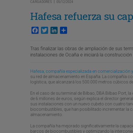
CARGADORES
05/12/2024
|
Hafesa refuerza su cap
Facebook
Twitter
LinkedIn
Compartir
Tras finalizar las obras de ampliación de sus te
instalaciones de Ocaña e iniciará la construcción 
Hafesa, compañía especializada en comercialización y
su red de almacenamiento en España. La compañía cont
logística, que alcanzará los 500.000 metros cúbicos 
En el caso de su terminal de Bilbao, DBA Bilbao Port, l
de 6 millones de euros, según explica el director gene
sus instalaciones con un nuevo cubeto con cuatro tan
biocombustibles, que han posibilitado incrementar la 
almacenamiento.
La compañía ha mejorado significativamente la capacida
barcos de biocombustibles y optimizando la interconectiv