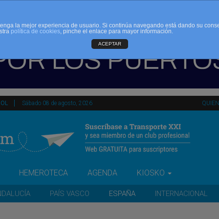
d tenga la mejor experiencia de usuario. Si continúa navegando está dando su cons
stra
política de cookies
, pinche el enlace para mayor información.
ACEPTAR
ÑOL
Sábado 08 de agosto, 2026
QUIE
HEMEROTECA
AGENDA
KIOSKO
NDALUCÍA
PAÍS VASCO
ESPAÑA
INTERNACIONAL