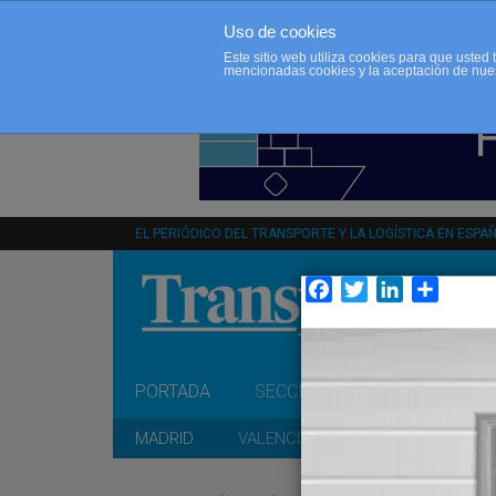
Uso de cookies
Este sitio web utiliza cookies para que uste
mencionadas cookies y la aceptación de nue
EL PERIÓDICO DEL TRANSPORTE Y LA LOGÍSTICA EN ESPA
Facebook
Twitter
LinkedIn
Compar
PORTADA
SECCIONES
OPINIÓN
MADRID
VALENCIA
CATALUÑA
A