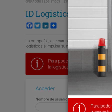
OPERADORES LOGÍSTICOS
23/06/2026
|
ID Logistics se refuer
Facebook
Twitter
LinkedIn
Compartir
La compañía, que cumple su vigésimo aniversario
logísticos e impulsa su nueva unidad de negocio p
Para poder seguir leyendo hay que
la logística en España.
Acceder
Nombre de usuario
Para poder 
transporte 