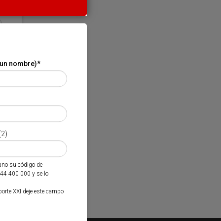
 un nombre)
*
(2)
mano su código de
944 400 000 y se lo
porte XXI deje este campo