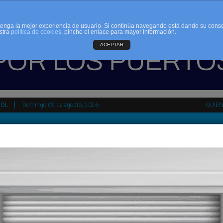
d tenga la mejor experiencia de usuario. Si continúa navegando está dando su cons
stra
política de cookies
, pinche el enlace para mayor información.
ACEPTAR
ÑOL
Domingo 09 de agosto, 2026
QUIE
tir
HEMEROTECA
AGENDA
KIOSKO
NDALUCÍA
PAÍS VASCO
ESPAÑA
INTERNACIONAL