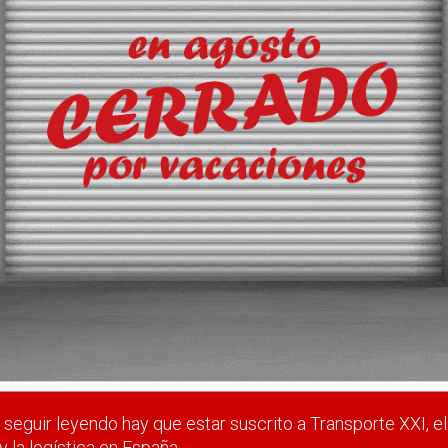
za en el mercado ibérico
 en nuestro país, prepara la apertura de dos nuevos centros
ara el sector ‘farma’.
 estar suscrito a Transporte XXI, el periódico del transpo
Registrarse
Nombre de usuario (elija un nombre)
*
seguir leyendo hay que estar suscrito a Transporte XXI, el
y la logística en España.