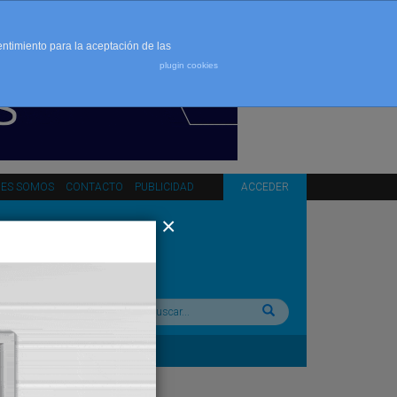
entimiento para la aceptación de las
plugin cookies
NES SOMOS
CONTACTO
PUBLICIDAD
ACCEDER
Buscar: