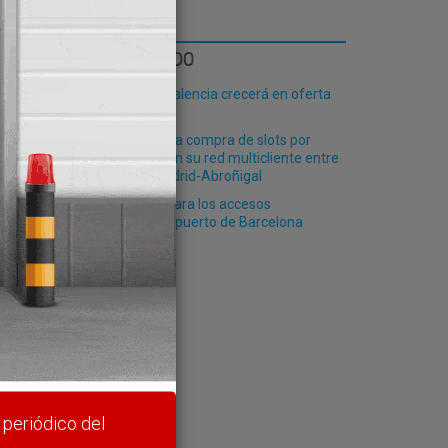
LO MÁS LEÍDO
El Puerto de Valencia crecerá en oferta
ro-pax
Renfe ofrece la compra de slots por
plataformas en su red multicliente entre
Valencia y Madrid-Abroñigal
Nuevo plazo para los accesos
ferroviarios al puerto de Barcelona
rte y
 periódico del