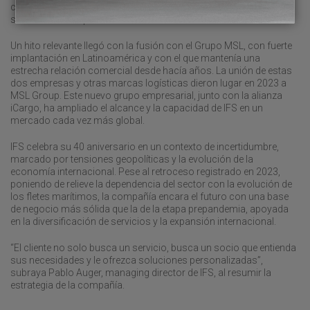
como Portugal, Argelia, Marruecos y México, acompañando a
sus clientes en operaciones transfronterizas.
Un hito relevante llegó con la fusión con el Grupo MSL, con fuerte
implantación en Latinoamérica y con el que mantenía una
estrecha relación comercial desde hacía años. La unión de estas
dos empresas y otras marcas logísticas dieron lugar en 2023 a
MSL Group. Este nuevo grupo empresarial, junto con la alianza
iCargo, ha ampliado el alcance y la capacidad de IFS en un
mercado cada vez más global.
IFS celebra su 40 aniversario en un contexto de incertidumbre,
marcado por tensiones geopolíticas y la evolución de la
economía internacional. Pese al retroceso registrado en 2023,
poniendo de relieve la dependencia del sector con la evolución de
los fletes marítimos, la compañía encara el futuro con una base
de negocio más sólida que la de la etapa prepandemia, apoyada
en la diversificación de servicios y la expansión internacional.
“El cliente no solo busca un servicio, busca un socio que entienda
sus necesidades y le ofrezca soluciones personalizadas”,
subraya Pablo Auger, managing director de IFS, al resumir la
estrategia de la compañía.