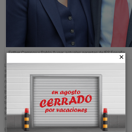
Esther Campoy y Pablo Auger, actuales gerentes de IFS España.
La compañía, que cumple cuatro décadas de trayectoria en el
sector, ha cimentado su progresión en la ampliación de servicios.
IFS España inició su camino en 1985 como consolidador
marítimo, su negocio principal, y cuenta actualmente con
conexiones en
hubs
estratégicos, como Valencia, Barcelona,
Bilbao, Algeciras y Vigo. Con el paso de los años, y ante las
demandas de los clientes en un mercado en constante
transformación, la compañía incorporó la actividad de
almacenaje y consolidación terrestre, con la apertura de centros
logísticos en Madrid, Barcelona, Valencia y Bilbao, así como
servicios aéreos.
En paralelo, reforzó su presencia internacional en mercados