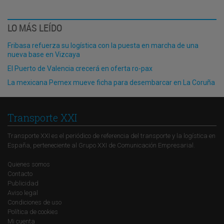
LO MÁS LEÍDO
Fribasa refuerza su logística con la puesta en marcha de una
nueva base en Vizcaya
El Puerto de Valencia crecerá en oferta ro-pax
La mexicana Pemex mueve ficha para desembarcar en La Coruña
Transporte XXI
Transporte XXI es el periódico de referencia del transporte y la logística en
España, perteneciente al Grupo XXI de Comunicación Empresarial.
Quienes somos
Contacto
Publicidad
Aviso legal
Condiciones de uso
Política de cookies
Mi cuenta