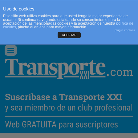
Uso de cookies
Este sitio web utiliza cookies para que usted tenga la mejor experiencia de
usuario. Si continúa navegando está dando su consentimiento para la
aceptación de las mencionadas cookies y la aceptación de nuestra
política de
cookies
, pinche el enlace para mayor información.
plugin cookies
ACEPTAR
QUIENES SOMOS
CONTACTO
PUBLICIDAD
ACCEDER
Conmutar
navegación