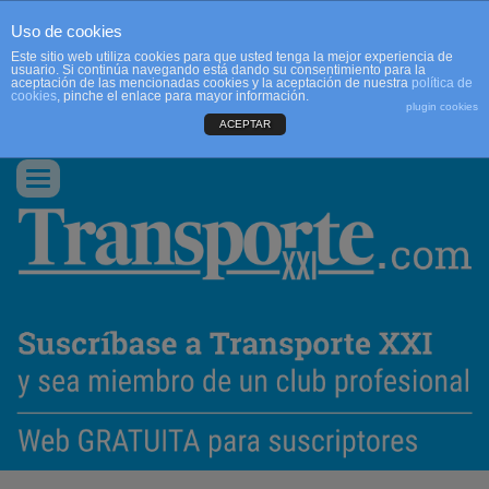
Uso de cookies
Este sitio web utiliza cookies para que usted tenga la mejor experiencia de
usuario. Si continúa navegando está dando su consentimiento para la
aceptación de las mencionadas cookies y la aceptación de nuestra
política de
cookies
, pinche el enlace para mayor información.
plugin cookies
ACEPTAR
QUIENES SOMOS
CONTACTO
PUBLICIDAD
ACCEDER
Conmutar
navegación