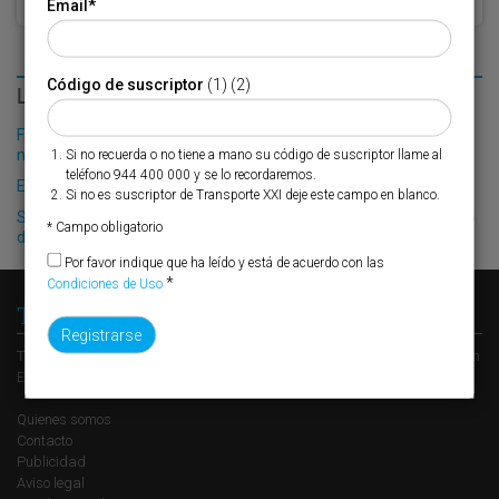
Email
*
Código de suscriptor
(1) (2)
LO MÁS LEÍDO
Fribasa refuerza su logística con la puesta en marcha de una
nueva base en Vizcaya
Si no recuerda o no tiene a mano su código de suscriptor llame al
teléfono 944 400 000 y se lo recordaremos.
El Puerto de Valencia crecerá en oferta ro-pax
Si no es suscriptor de Transporte XXI deje este campo en blanco.
Siport21 presenta dos nuevos proyectos durante el 49º Congreso
* Campo obligatorio
de Ingeniería Naval e Industria Marítima
Por favor indique que ha leído y está de acuerdo con las
*
Condiciones de Uso
Transporte XXI
Transporte XXI es el periódico de referencia del transporte y la logística en
España, perteneciente al Grupo XXI de Comunicación Empresarial.
Quienes somos
Contacto
Publicidad
Aviso legal