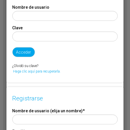
Nombre de usuario (elija un nombre)
*
Nombre de usuario
Email
*
Clave
Código de suscriptor
(1) (2)
Si no recuerda o no tiene a mano su código de suscriptor llame al
¿Olvidó su clave?
teléfono 944 400 000 y se lo recordaremos.
Haga clic aquí para recuperarla.
Si no es suscriptor de Transporte XXI deje este campo en blanco.
* Campo obligatorio
Registrarse
Por favor indique que ha leído y está de acuerdo con las
Condiciones
*
de Uso
Nombre de usuario (elija un nombre)
*