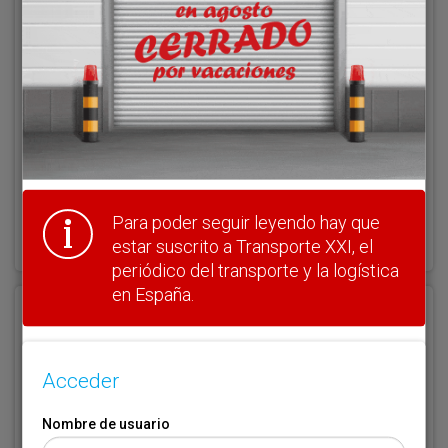
Nombre de usuario
Clave
¿Olvidó su clave?
Para poder seguir leyendo hay que
Haga clic aquí para recuperarla.
estar suscrito a Transporte XXI, el
periódico del transporte y la logística
en España.
Registrarse
Nombre de usuario (elija un nombre)
*
Acceder
Nombre de usuario
Email
*