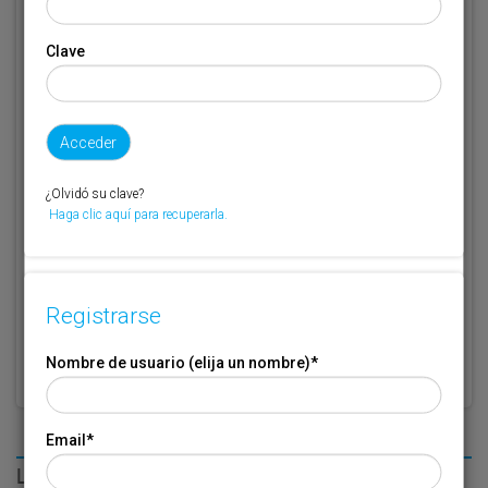
Clave
Código de suscriptor
(1) (2)
Si no recuerda o no tiene a mano su código de suscriptor llame al
teléfono 944 400 000 y se lo recordaremos.
Si no es suscriptor de Transporte XXI deje este campo en blanco.
¿Olvidó su clave?
Haga clic aquí para recuperarla.
* Campo obligatorio
Por favor indique que ha leído y está de acuerdo con las
Condiciones
*
de Uso
Registrarse
Nombre de usuario (elija un nombre)
*
Email
*
LO MÁS LEÍDO