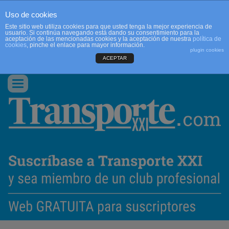
Uso de cookies
Este sitio web utiliza cookies para que usted tenga la mejor experiencia de
usuario. Si continúa navegando está dando su consentimiento para la
aceptación de las mencionadas cookies y la aceptación de nuestra
política de
cookies
, pinche el enlace para mayor información.
plugin cookies
ACEPTAR
QUIENES SOMOS
CONTACTO
PUBLICIDAD
ACCEDER
Conmutar
navegación