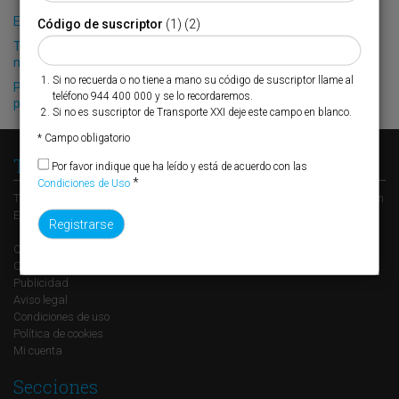
El Puerto de Valencia crecerá en oferta ro-pax
Código de suscriptor
(1) (2)
Truck & Wheel incorpora como socio a Cofides en su filial
norteamericana
Si no recuerda o no tiene a mano su código de suscriptor llame al
Paceco equipará una terminal en Constanza con una grúa
teléfono 944 400 000 y se lo recordaremos.
portainer y dos transtainers
Si no es suscriptor de Transporte XXI deje este campo en blanco.
* Campo obligatorio
Transporte XXI
Por favor indique que ha leído y está de acuerdo con las
*
Condiciones de Uso
Transporte XXI es el periódico de referencia del transporte y la logística en
España, perteneciente al Grupo XXI de Comunicación Empresarial.
Quienes somos
Contacto
Publicidad
Aviso legal
Condiciones de uso
Política de cookies
Mi cuenta
Secciones