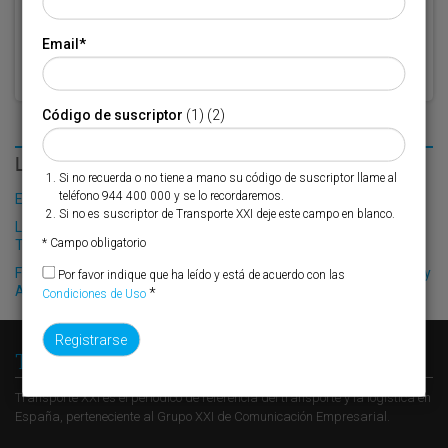
Email
*
Código de suscriptor
(1) (2)
LO MÁS LEÍDO
Si no recuerda o no tiene a mano su código de suscriptor llame al
teléfono 944 400 000 y se lo recordaremos.
El Puerto de Valencia crecerá en oferta ro-pax
Si no es suscriptor de Transporte XXI deje este campo en blanco.
La llegada de Maersk Line a Marín dispara un 50% el tráfico de
* Campo obligatorio
TEUs
Finnlines afianza el tráfico de Renault entre los puertos de Bilbao y
Por favor indique que ha leído y está de acuerdo con las
Amberes
*
Condiciones de Uso
Transporte XXI
Transporte XXI es el periódico de referencia del transporte y la logística en
España, perteneciente al Grupo XXI de Comunicación Empresarial.