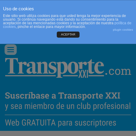
Uso de cookies
Este sitio web utiliza cookies para que usted tenga la mejor experiencia de
usuario. Si continúa navegando está dando su consentimiento para la
aceptación de las mencionadas cookies y la aceptación de nuestra
política de
cookies
, pinche el enlace para mayor información.
plugin cookies
ACEPTAR
QUIENES SOMOS
CONTACTO
PUBLICIDAD
ACCEDER
Conmutar
navegación