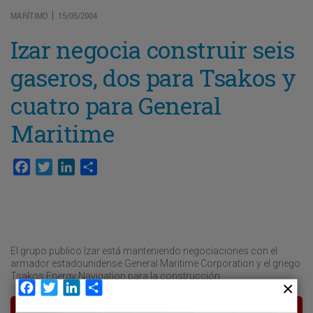
MARÍTIMO
15/05/2004
|
Izar negocia construir seis
gaseros, dos para Tsakos y
cuatro para General
Maritime
Facebook
Twitter
LinkedIn
Compartir
El grupo publico Izar está manteniendo negociaciones con el
armador estadounidense General Maritime Corporation y el griego
Tsakos Energy Navigation para la construcción
Facebook
Twitter
LinkedIn
Compartir