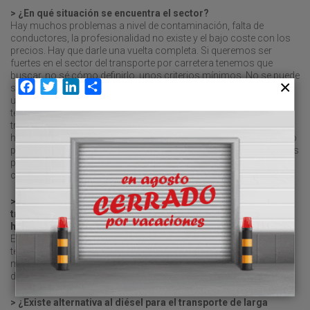
> ¿En qué situación se encuentra el sector?
Hay muchos problemas a nivel de contaminación, falta de
conductores, la profesionalidad no existe y el bajo coste con los
precios. Hay que darle una vuelta completa. Si queremos ser
fuertes en el sector del transporte por carretera tenemos que
buscar, no sé cómo definirlo, unos criterios mínimos. No se puede
Facebook
Twitter
LinkedIn
Compartir
seguir trabajando con los precios actuales. Siempre he marcado
una política de calidad, más que de cantidad, porque al final, yo
tengo mi coste, y todo lo que trabaje por debajo es trabajar por
trabajar. Y desde el punto de vista de fomentar, crecer y aumentar,
hay que pagar bien a los conductores, tener un material adecuado
para poder ser competitivo, etc., etc. Siempre nos quejamos de los
precios, pero los clientes no terminan de entender que hay unos
costes, y si quieren tener un buen servicio, lo tienen que pagar.
> La descarbonización es uno de los retos del sector del
transporte: electricidad, GNL, combustibles renovables,
hidrógeno… ¿Cuál es la apuesta de ABC Logistic?
Estamos tratando de buscar soluciones, en lo que se refiere al
tema del gasóleo, para reducir las emisiones. Buscar la puesta en
marcha de carburantes sintéticos, como el HVO, y el uso de
duotrailers, que minimiza el impacto ambiental.
> ¿Existe alternativa al diésel para el transporte de larga