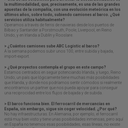
la multimodalidad, que, precisamente, es una de las grandes
apuestas de la compañía, con una evolución meteórica en los
últimos años, sobre todo, subiendo camiones al barco. ¿Qué
servicios utiliza habitualmente?
Operamos a través de ferris de navieras desde los puertos de
Bilbao y Santander a Porstmouth, Poole, Liverpool, en Reino
Unido, y en Irlanda a Dublín y Rooslare.
> ¿Cuántos camiones sube ABC Logistic al barco?
A la semana podemos subir unos 100, entre subida y bajada,
import-export.
> ¿Qué proyectos contempla el grupo en este campo?
Estamos centrados en seguir potenciando Irlanda, y luego, Reino
Unido, un país que lógicamente tiene muchas más posibilidades
que Irlanda, y donde nos podríamos sentir cómodos si realmente
encontramos un partner que nos pueda apoyar para conseguir
una reciprocidad entre los flujos de bajada y de subida.
> El barco funciona bien. El ferrocarril de mercancías en
España, sin embargo, sigue sin coger velocidad. ¿Por qué?
No hay infraestructuras. En Alemania, por ejemplo, el ferrocarril
está muy bien visto y tiene unas posibilidades inmensas, pero aquí
en España no tenemos esas posibilidades, esas líneas, no existe