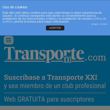
Uso de cookies
Este sitio web utiliza cookies para que usted tenga la mejor experiencia de
usuario. Si continúa navegando está dando su consentimiento para la
aceptación de las mencionadas cookies y la aceptación de nuestra
política de
cookies
, pinche el enlace para mayor información.
plugin cookies
ACEPTAR
QUIENES SOMOS
CONTACTO
PUBLICIDAD
ACCEDER
Conmutar
navegación