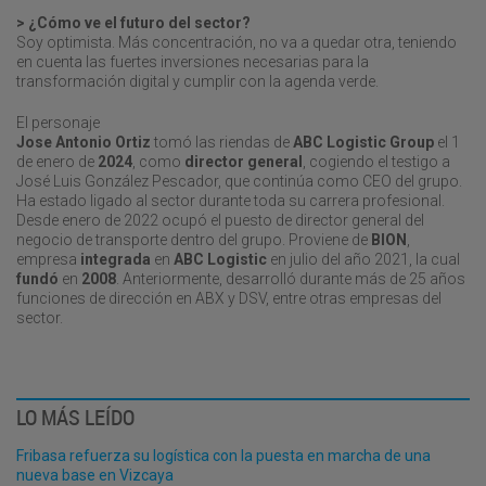
> ¿Cómo ve el futuro del sector?
Soy optimista. Más concentración, no va a quedar otra, teniendo
en cuenta las fuertes inversiones necesarias para la
transformación digital y cumplir con la agenda verde.
El personaje
Jose Antonio Ortiz
tomó las riendas de
ABC Logistic Group
el 1
de enero de
2024
, como
director general
, cogiendo el testigo a
José Luis González Pescador, que continúa como CEO del grupo.
Ha estado ligado al sector durante toda su carrera profesional.
Desde enero de 2022 ocupó el puesto de director general del
negocio de transporte dentro del grupo. Proviene de
BION
,
empresa
integrada
en
ABC Logistic
en julio del año 2021, la cual
fundó
en
2008
. Anteriormente, desarrolló durante más de 25 años
funciones de dirección en ABX y DSV, entre otras empresas del
sector.
LO MÁS LEÍDO
Fribasa refuerza su logística con la puesta en marcha de una
nueva base en Vizcaya