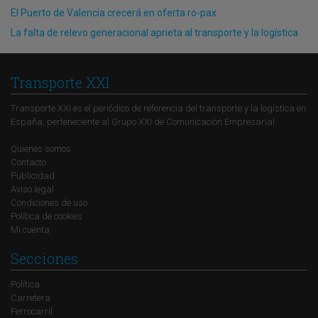
El Puerto de Valencia crecerá en oferta ro-pax
La falta de relevo generacional aprieta al transporte y la logística
Transporte XXI
Transporte XXI es el periódico de referencia del transporte y la logística en
España, perteneciente al Grupo XXI de Comunicación Empresarial.
Quienes somos
Contacto
Publicidad
Aviso legal
Condiciones de uso
Política de cookies
Mi cuenta
Secciones
Política
Carretera
Ferrocarril