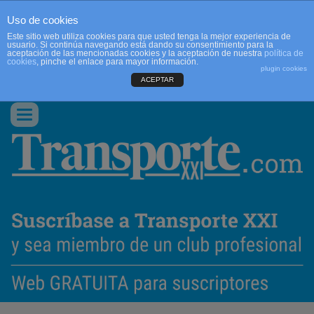
Uso de cookies
Este sitio web utiliza cookies para que usted tenga la mejor experiencia de
usuario. Si continúa navegando está dando su consentimiento para la
aceptación de las mencionadas cookies y la aceptación de nuestra
política de
cookies
, pinche el enlace para mayor información.
plugin cookies
ACEPTAR
QUIENES SOMOS
CONTACTO
PUBLICIDAD
ACCEDER
Conmutar
navegación