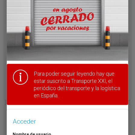
Acceder
Nombre de usuario
Clave
Para poder seguir leyendo hay que
estar suscrito a Transporte XXI, el
¿Olvidó su clave?
periódico del transporte y la logística
Haga clic aquí para recuperarla.
en España.
Registrarse
Acceder
Nombre de usuario (elija un nombre)
*
Nombre de usuario