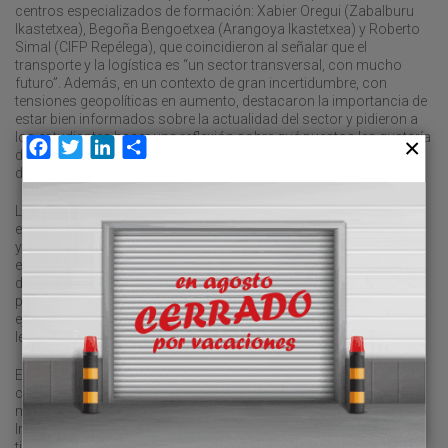
centros especializados de formación: Xabier Oregui (Zabalburu
Ikastetxea), Begoña Bengoetxea (Arangoya Ikastetxea) y Roberto
Simal (CIFP Repélega), que coincidieron al señalar que el
transporte y la logística es “un sector transversal, con mucho
futuro”. Además, en un contexto de gran incertidumbre, con
tensiones geopolíticas en aumento, destacaron la importancia de
estar bien informados sobre la actualidad del sector y pidieron a
los estudiantes hacer una reflexión sobre qué puestos les gustaría
Facebook
Twitter
LinkedIn
Compartir
desempeñar. “Conócete a ti mismo”, señaló Begoña Bengoetxea,
del centro Arangoya Ikastetxea.
La jornada sirvió, igualmente, para reflejar la distancia que aún
existe entre las materias que se imparten en los ciclos formativos
y la demanda real del mercado. “Es vital una mayor colaboración
entre los centros educativos, las empresas y las instituciones”,
demandó Unai Arranz, de la empresa Piergurg. Hasta hace bien
poco en el lado de los estudiantes, Arranz reivindicó, a modo de
ejemplo, la incorporación de más temática relacionada con
legislación y marco jurídico.
El encuentro tampoco pasó por alto la exigente agenda verde, “un
coste y una oportunidad”, ni el impacto de la digitalización. “La
mayor resistencia a la tecnología es el factor humano”, reflexionó
Iratxe García, directora del Instituto Vasco de Logística (IVL), al
tiempo que Begoña Bengoetxea, del centro Arangoya Ikastetxea,