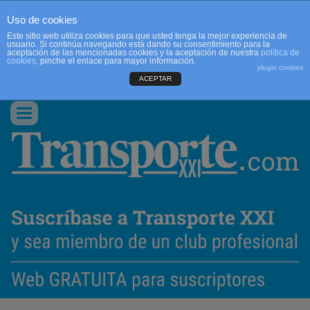
Uso de cookies
Este sitio web utiliza cookies para que usted tenga la mejor experiencia de
usuario. Si continúa navegando está dando su consentimiento para la
aceptación de las mencionadas cookies y la aceptación de nuestra
política de
cookies
, pinche el enlace para mayor información.
plugin cookies
ACEPTAR
QUIENES SOMOS
CONTACTO
PUBLICIDAD
ACCEDER
Conmutar
navegación