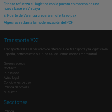
Fribasa refuerza su logística con la puesta en marcha de una
nueva base en Vizcaya
El Puerto de Valencia crecerá en oferta ro-pax
Algeciras reclama la modernización del PCF
Transporte XXI
Transporte XXI es el periódico de referencia del transporte y la logística en
España, perteneciente al Grupo XXI de Comunicación Empresarial.
Quienes somos
Contacto
Publicidad
Aviso legal
Condiciones de uso
Política de cookies
Mi cuenta
Secciones
Política