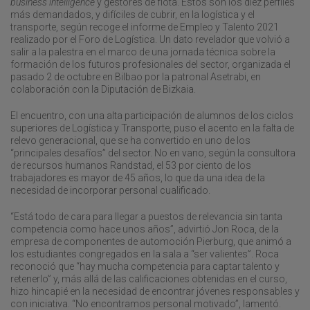
business
intelligence
y gestores de flota. Estos son los diez perfiles
más demandados, y difíciles de cubrir, en la logística y el
transporte, según recoge el informe de Empleo y Talento 2021
realizado por el Foro de Logística. Un dato revelador que volvió a
salir a la palestra en el marco de una jornada técnica sobre la
formación de los futuros profesionales del sector, organizada el
pasado 2 de octubre en Bilbao por la patronal Asetrabi, en
colaboración con la Diputación de Bizkaia.
El encuentro, con una alta participación de alumnos de los ciclos
superiores de Logística y Transporte, puso el acento en la falta de
relevo generacional, que se ha convertido en uno de los
“principales desafíos” del sector. No en vano, según la consultora
de recursos humanos Randstad, el 53 por ciento de los
trabajadores es mayor de 45 años, lo que da una idea de la
necesidad de incorporar personal cualificado.
“Está todo de cara para llegar a puestos de relevancia sin tanta
competencia como hace unos años”, advirtió Jon Roca, de la
empresa de componentes de automoción Pierburg, que animó a
los estudiantes congregados en la sala a “ser valientes”. Roca
reconoció que “hay mucha competencia para captar talento y
retenerlo” y, más allá de las calificaciones obtenidas en el curso,
hizo hincapié en la necesidad de encontrar jóvenes responsables y
con iniciativa. “No encontramos personal motivado”, lamentó.