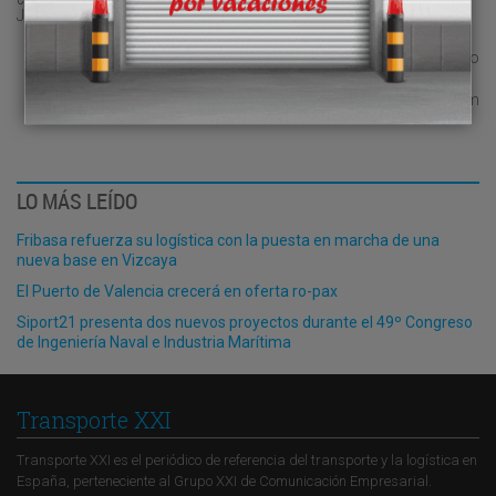
Jordi?
Javier Miranda Descalzo
javier.miranda@grupoxxi.com
LO MÁS LEÍDO
Fribasa refuerza su logística con la puesta en marcha de una
nueva base en Vizcaya
El Puerto de Valencia crecerá en oferta ro-pax
Siport21 presenta dos nuevos proyectos durante el 49º Congreso
de Ingeniería Naval e Industria Marítima
Transporte XXI
Transporte XXI es el periódico de referencia del transporte y la logística en
España, perteneciente al Grupo XXI de Comunicación Empresarial.