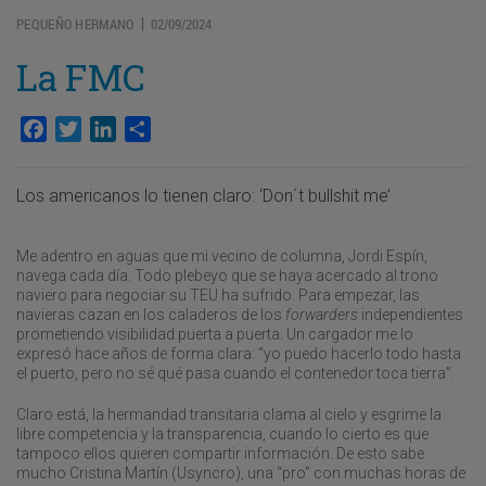
PEQUEÑO HERMANO
02/09/2024
|
La FMC
Facebook
Twitter
LinkedIn
Compartir
Los americanos lo tienen claro: ‘Don´t bullshit me’
Me adentro en aguas que mi vecino de columna, Jordi Espín,
navega cada día. Todo plebeyo que se haya acercado al trono
naviero para negociar su TEU ha sufrido. Para empezar, las
navieras cazan en los caladeros de los
forwarders
independientes
prometiendo visibilidad puerta a puerta. Un cargador me lo
expresó hace años de forma clara: “yo puedo hacerlo todo hasta
el puerto, pero no sé qué pasa cuando el contenedor toca tierra”.
Claro está, la hermandad transitaria clama al cielo y esgrime la
libre competencia y la transparencia, cuando lo cierto es que
tampoco ellos quieren compartir información. De esto sabe
mucho Cristina Martín (Usyncro), una “pro” con muchas horas de