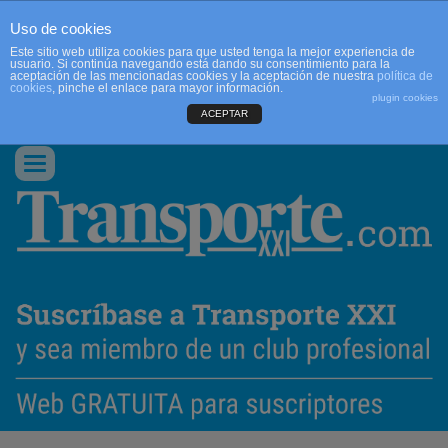
Uso de cookies
Este sitio web utiliza cookies para que usted tenga la mejor experiencia de
usuario. Si continúa navegando está dando su consentimiento para la
aceptación de las mencionadas cookies y la aceptación de nuestra
política de
cookies
, pinche el enlace para mayor información.
plugin cookies
ACEPTAR
QUIENES SOMOS
CONTACTO
PUBLICIDAD
ACCEDER
Conmutar
navegación