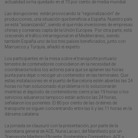
actualidad se ha quedado en el 70 por ciento de media mundial.
Las disrupciones están provocando la “regionalización” de
producciones, una situación que beneficia a España. Nuestro país
se está “asianizando”, siendo el que más inversiones de empresas
chinas y coreanas capta de la Unión Europea. Por otra parte, está
creciendo el tráfico intrarregional en el Mediterráneo, siendo
también España uno de los tres países beneficiados, junto con
Marruecos y Turquía, añadió el experto.
Los participantes en la mesa sobre el transporte portuario
terrestre de contenedores coincidieron en la necesidad de
coordinarse todos los actores para que se aplanen las horas
punta para dejar o recoger un contenedor en las terminales. Que
estas instalaciones en el puerto de Barcelona estén abiertas las 24
horas no han solucionado el problema ni lo solucionarán
mientras el depósito de contenedores cierre a las 19 horas o los
servicios aduaneros tampoco están activos las 24 horas,
señalaron los ponentes. El 80 por ciento de las órdenes de
transporte se siguen concentrando entre las 6 y las 11 horas en la
dársena catalana.
La jornada se clausuró con la presentación, por parte de la
secretaria general de ACE, Nuria Lacaci, del Manifiesto por un
Transporte Marítimo Eficiente, Sostenible y Competitivo. ACE y