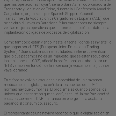
que mis operaciones fluyan”, señaló Sara Aznar, coordinadora de
Transporte y Logística de Tolsa, durante la II Conferencia Anual de
Cargadores, organizada por Spanish Shippers Council-
Transprime y la Asociación de Cargadores de España (ACE), que
se celebró el jueves en Barcelona. Y las cargadoras no siempre
ven las mejoras operativas que supone esta cesión de datos o la
implantación obligada de procesos de digitalización.
Como tampoco están viendo, hasta la fecha, “donde se invierte” lo
que pagan por el ETS (European Union Emissions Trading
System): “Quiero saber sus rentabilidades, se tiene que verificar
que lo que pagamos no es un impuesto, que se están reduciendo
las emisiones de CO2”, añadió la profesional, que abogó por un
“ETS variable en función de la eficiencia (medioambiental) que se
vaya logrando”.
En el foro se volvió a escuchar la necesidad de un gravamen
medioambiental global, no ceñido a los puertos de la UE: “Las
normas hay que cumplirlas. El problema es cuando somos los
únicos que las tenemos que aplicar”, aseguró Jaime Paz,
head of
customer service
de ONE. La transición energética la acabará
pagando el consumido, aseguró.
El representante de una naviera reconoció que la digitalización en