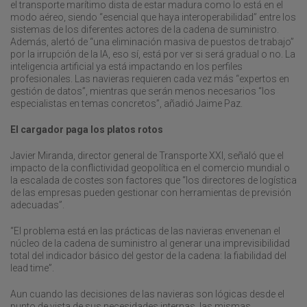
el transporte marítimo dista de estar madura como lo está en el
modo aéreo, siendo “esencial que haya interoperabilidad” entre los
sistemas de los diferentes actores de la cadena de suministro.
Además, alertó de “una eliminación masiva de puestos de trabajo”
por la irrupción de la IA, eso sí, está por ver si será gradual o no. La
inteligencia artificial ya está impactando en los perfiles
profesionales. Las navieras requieren cada vez más “expertos en
gestión de datos”, mientras que serán menos necesarios “los
especialistas en temas concretos”, añadió Jaime Paz.
El cargador paga los platos rotos
Javier Miranda, director general de Transporte XXI, señaló que el
impacto de la conflictividad geopolítica en el comercio mundial o
la escalada de costes son factores que “los directores de logística
de las empresas pueden gestionar con herramientas de previsión
adecuadas”.
“El problema está en las prácticas de las navieras envenenan el
núcleo de la cadena de suministro al generar una imprevisibilidad
total del indicador básico del gestor de la cadena: la fiabilidad del
lead time”.
Aun cuando las decisiones de las navieras son lógicas desde el
punto de vista de sus necesidades internas, las mismas