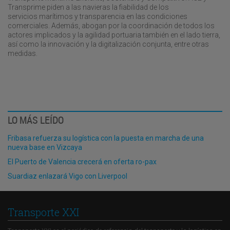
Transprime piden a las navieras la fiabilidad de los
servicios marítimos y transparencia en las condiciones
comerciales. Además, abogan por la coordinación de todos los
actores implicados y la agilidad portuaria también en el lado tierra,
así como la innovación y la digitalización conjunta, entre otras
medidas.
LO MÁS LEÍDO
Fribasa refuerza su logística con la puesta en marcha de una
nueva base en Vizcaya
El Puerto de Valencia crecerá en oferta ro-pax
Suardiaz enlazará Vigo con Liverpool
Transporte XXI