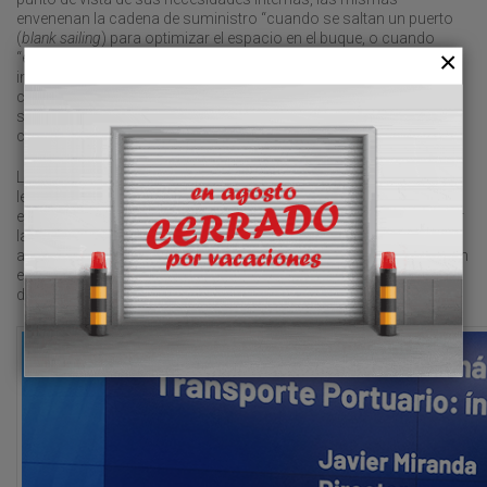
envenenan la cadena de suministro “cuando se saltan un puerto
(
blank sailing
) para optimizar el espacio en el buque, o cuando
“eligen” a sus clientes (
shipper of choice
) para optimizar sus
ingresos, o reducen la velocidad (
low steaming
) para reducir
costes de combustible. Los platos rotos, la poca fiabilidad del
servicio la acaba pagando el eslabón débil de la cadena: el
cargador”.
Los ETS son un argumento más para “justificar la navegación
lenta para ahorrar consumo, o la gestión de hubs para cancelar
escalas”. La posibilidad de que las navieras acaben cobrando por
la puntualidad, como han empezado a barajar algunos
armadores, introduciría “un cambio de paradigma fundamental en
el que el usuario pagaría por no ver degradado su servicio, en vez
de por la mejora del mismo”, añadió.