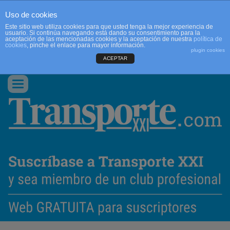
Uso de cookies
Este sitio web utiliza cookies para que usted tenga la mejor experiencia de
usuario. Si continúa navegando está dando su consentimiento para la
aceptación de las mencionadas cookies y la aceptación de nuestra
política de
cookies
, pinche el enlace para mayor información.
plugin cookies
ACEPTAR
QUIENES SOMOS
CONTACTO
PUBLICIDAD
ACCEDER
Conmutar
navegación