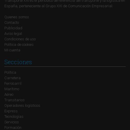
Transporte XXI es el periódico de referencia del transporte y la logística en
España, perteneciente al Grupo XXI de Comunicación Empresarial.
Quienes somos
Contacto
Publicidad
Aviso legal
Condiciones de uso
Política de cookies
Mi cuenta
Secciones
Política
Carretera
Ferrocarril
Marítimo
Aéreo
Transitarios
Operadores logísticos
Express
Tecnologías
Servicios
Formación