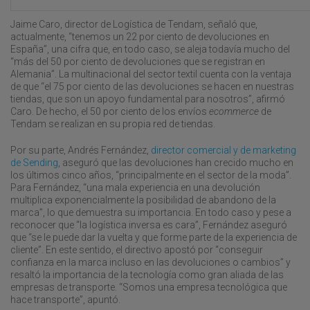
Jaime Caro, director de Logística de Tendam, señaló que,
actualmente, “tenemos un 22 por ciento de devoluciones en
España”, una cifra que, en todo caso, se aleja todavía mucho del
“más del 50 por ciento de devoluciones que se registran en
Alemania”. La multinacional del sector textil cuenta con la ventaja
de que “el 75 por ciento de las devoluciones se hacen en nuestras
tiendas, que son un apoyo fundamental para nosotros”, afirmó
Caro. De hecho, el 50 por ciento de los envíos
ecommerce
de
Tendam se realizan en su propia red de tiendas.
Por su parte, Andrés Fernández,
director comercial y de marketing
de Sending
, aseguró que las devoluciones han crecido mucho en
los últimos cinco años, “principalmente en el sector de la moda”.
Para Fernández, “una mala experiencia en una devolución
multiplica exponencialmente la posibilidad de abandono de la
marca”, lo que demuestra su importancia. En todo caso y pese a
reconocer que “la logística inversa es cara”, Fernández aseguró
que “se le puede dar la vuelta y que forme parte de la experiencia de
cliente”. En este sentido, el directivo apostó por “conseguir
confianza en la marca incluso en las devoluciones o cambios” y
resaltó la importancia de la tecnología como gran aliada de las
empresas de transporte. “Somos una empresa tecnológica que
hace transporte”, apuntó.