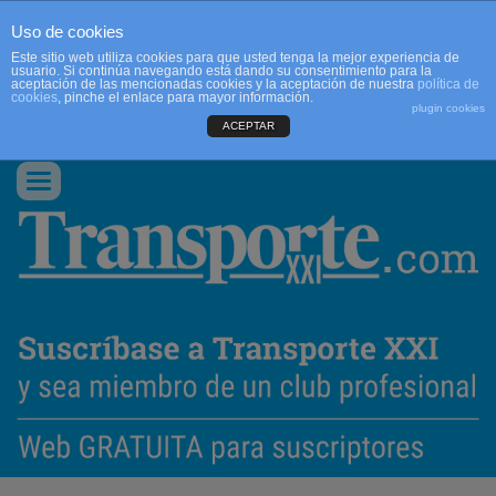
Uso de cookies
Este sitio web utiliza cookies para que usted tenga la mejor experiencia de
usuario. Si continúa navegando está dando su consentimiento para la
aceptación de las mencionadas cookies y la aceptación de nuestra
política de
cookies
, pinche el enlace para mayor información.
plugin cookies
ACEPTAR
QUIENES SOMOS
CONTACTO
PUBLICIDAD
ACCEDER
Conmutar
navegación