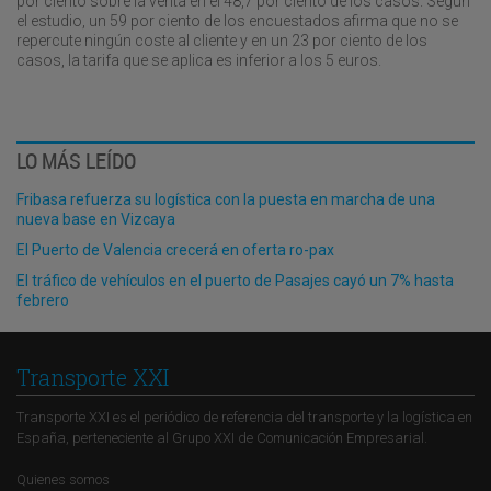
por ciento sobre la venta en el 48,7 por ciento de los casos. Según
el estudio, un 59 por ciento de los encuestados afirma que no se
repercute ningún coste al cliente y en un 23 por ciento de los
casos, la tarifa que se aplica es inferior a los 5 euros.
LO MÁS LEÍDO
Fribasa refuerza su logística con la puesta en marcha de una
nueva base en Vizcaya
El Puerto de Valencia crecerá en oferta ro-pax
El tráfico de vehículos en el puerto de Pasajes cayó un 7% hasta
febrero
Transporte XXI
Transporte XXI es el periódico de referencia del transporte y la logística en
España, perteneciente al Grupo XXI de Comunicación Empresarial.
Quienes somos