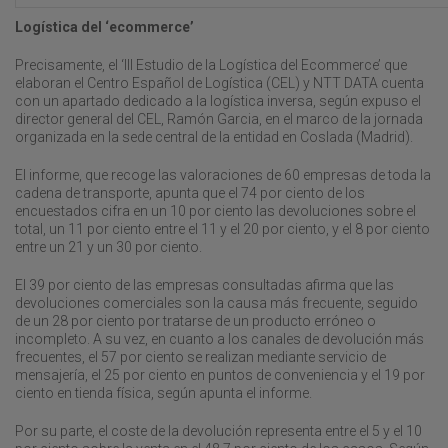
Logística del ‘ecommerce’
Precisamente, el ‘III Estudio de la Logística del Ecommerce’ que
elaboran el Centro Español de Logística (CEL) y NTT DATA cuenta
con un apartado dedicado a la logística inversa, según expuso el
director general del CEL, Ramón Garcia, en el marco de la jornada
organizada en la sede central de la entidad en Coslada (Madrid).
El informe, que recoge las valoraciones de 60 empresas de toda la
cadena de transporte, apunta que el 74 por ciento de los
encuestados cifra en un 10 por ciento las devoluciones sobre el
total, un 11 por ciento entre el 11 y el 20 por ciento, y el 8 por ciento
entre un 21 y un 30 por ciento.
El 39 por ciento de las empresas consultadas afirma que las
devoluciones comerciales son la causa más frecuente, seguido
de un 28 por ciento por tratarse de un producto erróneo o
incompleto. A su vez, en cuanto a los canales de devolución más
frecuentes, el 57 por ciento se realizan mediante servicio de
mensajería, el 25 por ciento en puntos de conveniencia y el 19 por
ciento en tienda física, según apunta el informe.
Por su parte, el coste de la devolución representa entre el 5 y el 10