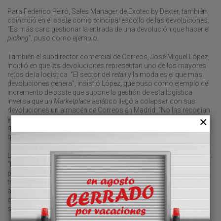
Para Federico Peiró, Sales Manager de Exotec by Dexter, también
coincidió en el coste como principal escollo de las devoluciones.
“Es más caro gestionar la entrada de una devolución que hacer el
picking
”, puso como ejemplo.
También el subdirector comercial de Correos, José Miguel López,
incidió en que las devoluciones representan uno de los mayores
retos de la logística. “El sector del
retail
y la moda es el que más
devoluciones genera”, insistió López, que puso como ejemplo del
incremento de coste que supone la gestión de esta logística
inversa que un
Marketplace
asiático llegó a colapsar con sus
devoluciones un almacén de Correos en Madrid. “No las recogían
y llegamos a tener miles de metros cuadrados ocupados hasta
que por fin los liberaron mucho tiempo después”, recuerda. Y es
que, “a más devoluciones, más aumento de costes”, matizó.
La política de Correos en este ámbito se centra en la conveniencia.
“La mayoría de las devoluciones se están haciendo en taquillas y
puntos de conveniencia”, lo que permite hacer “más sostenible el
transporte”, aseguró. “En las devoluciones se debe intentar
agrupar un poco más la carga aunque se alargue el tiempo de
entrega, porque así hacemos el proceso más económico y más
sostenible”, concretó.