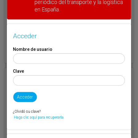
periódico del transporte y la logística
Clave
en España.
Acceder
¿Olvidó su clave?
Nombre de usuario
Haga clic aquí para recuperarla.
Clave
Registrarse
Nombre de usuario (elija un nombre)
*
¿Olvidó su clave?
Email
*
Haga clic aquí para recuperarla.
Código de suscriptor
(1) (2)