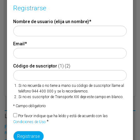
Registrarse
Si no recuerda o no tiene a mano su código de suscriptor llame al
Nombre de usuario (elija un nombre)
*
teléfono 944 400 000 y se lo recordaremos.
Si no es suscriptor de Transporte XXI deje este campo en blanco.
Email
*
* Campo obligatorio
Por favor indique que ha leído y está de acuerdo con las
Condiciones
*
de Uso
Código de suscriptor
(1) (2)
Si no recuerda o no tiene a mano su código de suscriptor llame al
teléfono 944 400 000 y se lo recordaremos.
Si no es suscriptor de Transporte XXI deje este campo en blanco.
* Campo obligatorio
LO MÁS LEÍDO
Por favor indique que ha leído y está de acuerdo con las
*
Condiciones de Uso
Fribasa refuerza su logística con la puesta en marcha de una
nueva base en Vizcaya