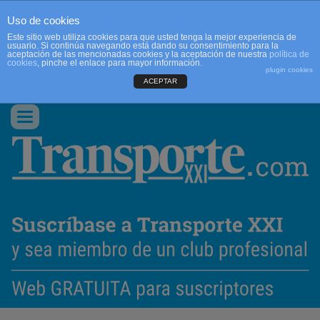
Uso de cookies
Este sitio web utiliza cookies para que usted tenga la mejor experiencia de
usuario. Si continúa navegando está dando su consentimiento para la
aceptación de las mencionadas cookies y la aceptación de nuestra
política de
cookies
, pinche el enlace para mayor información.
plugin cookies
ACEPTAR
QUIENES SOMOS
CONTACTO
PUBLICIDAD
ACCEDER
Conmutar
navegación