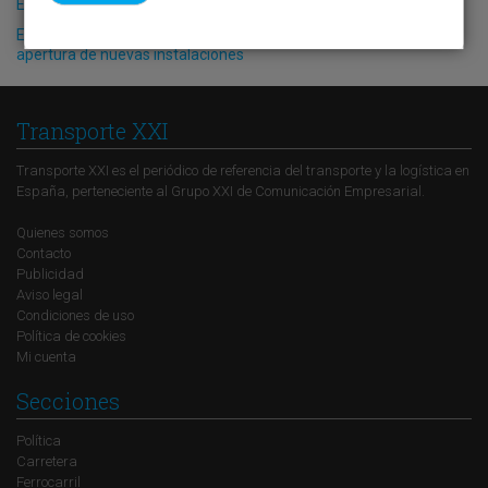
El Puerto de Valencia crecerá en oferta ro-pax
El grupo Ceferino Nogueira afianza su posición en Galicia con la
apertura de nuevas instalaciones
Transporte XXI
Transporte XXI es el periódico de referencia del transporte y la logística en
España, perteneciente al Grupo XXI de Comunicación Empresarial.
Quienes somos
Contacto
Publicidad
Aviso legal
Condiciones de uso
Política de cookies
Mi cuenta
Secciones
Política
Carretera
Ferrocarril