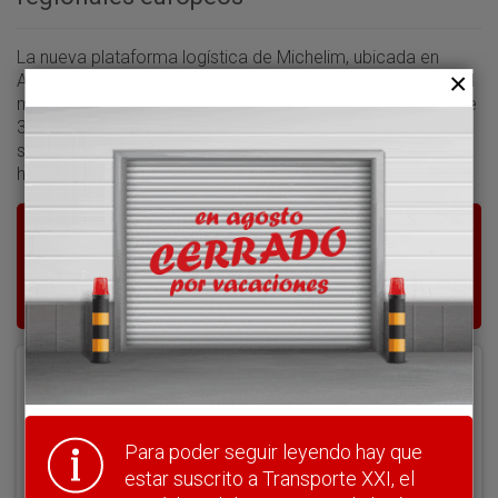
La nueva plataforma logística de Michelim, ubicada en
Araia (Álava), tiene capacidad para almacenar un total de 1
millón de neumáticos de turismo. El centro, que dispone de
31.000 metros cuadrados de almacén, actúa desde hace
semanas como base para la distribución de neumáticos
hacia los diferentes almacenes regionales europeos.
Para poder seguir leyendo hay que estar
suscrito a Transporte XXI, el periódico
del transporte y la logística en España.
Acceder
Nombre de usuario
Para poder seguir leyendo hay que
estar suscrito a Transporte XXI, el