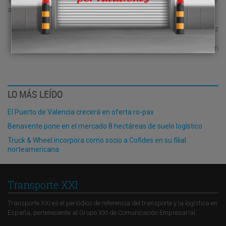
Y no estamos más que empezando, preparémonos para la que se
avecina.
Juanma Martínez
jmmartinezmourin@gmail.com
LO MÁS LEÍDO
El Puerto de Valencia crecerá en oferta ro-pax
Benavente pone en el mercado 8 hectáreas de suelo logístico
Truck & Wheel incorpora como socio a Cofides en su filial
norteamericana
Transporte XXI
Transporte XXI es el periódico de referencia del transporte y la logística en
España, perteneciente al Grupo XXI de Comunicación Empresarial.