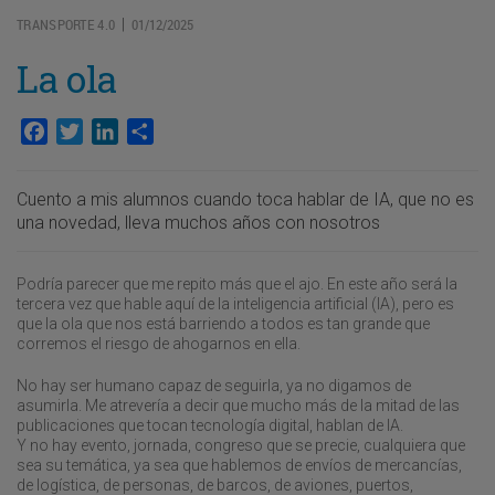
TRANSPORTE 4.0
01/12/2025
|
La ola
Facebook
Twitter
LinkedIn
Compartir
Cuento a mis alumnos cuando toca hablar de IA, que no es
una novedad, lleva muchos años con nosotros
Podría parecer que me repito más que el ajo. En este año será la
tercera vez que hable aquí de la inteligencia artificial (IA), pero es
que la ola que nos está barriendo a todos es tan grande que
corremos el riesgo de ahogarnos en ella.
No hay ser humano capaz de seguirla, ya no digamos de
asumirla. Me atrevería a decir que mucho más de la mitad de las
publicaciones que tocan tecnología digital, hablan de IA.
Y no hay evento, jornada, congreso que se precie, cualquiera que
sea su temática, ya sea que hablemos de envíos de mercancías,
de logística, de personas, de barcos, de aviones, puertos,