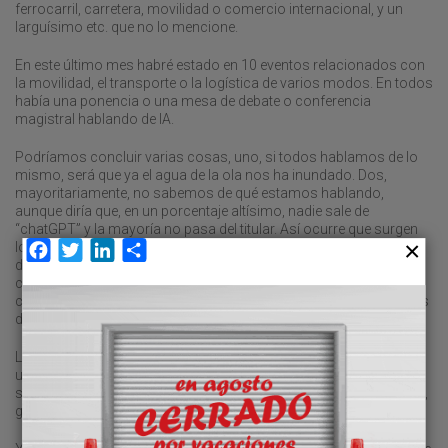
ferrocarril, carretera, movilidad o comercio internacional, y un
larguísimo etc. que no lo mencione.
En este último mes habré estado en 10 eventos relacionados con
la movilidad, el transporte o la logística de varios modos. En todos
había una ponencia o una mesa de debate o conferencia
magistral hablando de IA.
Podríamos concluir varias cosas, uno, si todos hablamos de lo
mismo, será que ya el agua de la ola nos ha inundado. Dos,
mayoritariamente, no sabemos de qué estamos hablando,
aunque diría que, en un porcentaje altísimo, nadie sale de
“chatGPT” y la mayoría no pasa del titular. Así ocurre que surgen
los gurús como setas por todas partes, muchos venidos a más
Facebook
Twitter
LinkedIn
Compartir
después de un cursillo on-line (casi siempre videos colgados en
cualquier plataforma) y que con un buen verso y simpatía son
capaces de entretener a un público entregado, al que son capaces
de hacerle entender un poco de qué va esto.
Les cuento a mis alumnos cuando toca hablar de IA, que no es
una novedad, lleva muchos años con nosotros, aunque solo lo
sabíamos unos pocos y es ahora cuando se está popularizando,
gracias a la “generativa”.