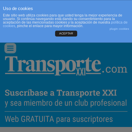
Uso de cookies
Este sitio web utiliza cookies para que usted tenga la mejor experiencia de
usuario. Si continúa navegando está dando su consentimiento para la
aceptación de las mencionadas cookies y la aceptación de nuestra
política de
cookies
, pinche el enlace para mayor información.
plugin cookies
ACEPTAR
QUIENES SOMOS
CONTACTO
PUBLICIDAD
ACCEDER
Conmutar
navegación